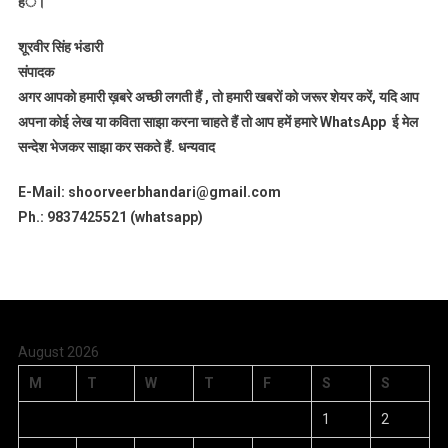
हंै।
शूरवीर सिंह भंडारी
संपादक
अगर आपको हमारी ख़बरे अच्छी लगती हैं , तो हमारी खबरों को जरूर शेयर करें, यदि आप
अपना कोई लेख या कविता साझा करना चाहते हैं तो आप हमें हमारे WhatsApp ई मेल
सन्देश भेजकर साझा कर सकते हैं.
धन्यवाद
E-Mail: shoorveerbhandari@gmail.com
Ph.: 9837425521 (whatsapp)
August 2026
M
T
W
T
F
S
S
1
2