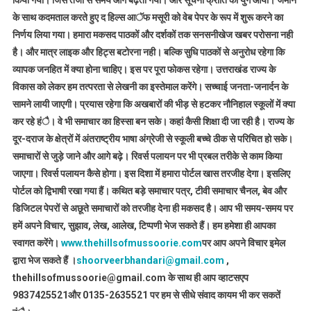
किया गया। जिस तेजी से समय आगे बढ़ता गया। और सूचना क्रांति का युग आया। जमाने
के साथ कदमताल करते हुए द हिल्स आॅफ मसूरी को वेब पेपर के रूप में शुरू करने का
निर्णय लिया गया। हमारा मकसद पाठकों और दर्शकों तक सनसनीखेज खबर परोसना नही
है। और मात्र लाइक और हिट्स बटोरना नही। बल्कि सुधि पाठकों से अनुरोध रहेगा कि
व्यापक जनहित में क्या होना चाहिए। इस पर पूरा फोकस रहेगा। उत्तराखंड राज्य के
विकास को लेकर हम तत्परता से लेखनी का इस्तेमाल करेंगे। सच्चाई जनता-जनार्दन के
सामने लायी जाएगी। प्रयास रहेगा कि अखबारों की भीड़ से हटकर नौनिहाल स्कूलों में क्या
कर रहे हंै। वे भी समाचार का हिस्सा बन सके। कहां कैसी शिक्षा दी जा रही है। राज्य के
दूर-दराज के क्षेत्रों में अंतराष्ट्रीय भाषा अंग्रेजी से स्कूली बच्चे ठीक से परिचित हो सके।
समाचारों से जुड़े जाने और आगे बढ़े। रिवर्स पलायन पर भी प्रबल तरीके से काम किया
जाएगा। रिवर्स पलायन कैसे होगा। इस दिशा में हमारा पोर्टल खास तरजीह देगा। इसलिए
पोर्टल को द्विभाषी रखा गया हैं। कथित बड़े समाचार पत्र, टीवी समाचार चैनल, बेव और
डिजिटल पेपरों से अछूते समाचारों को तरजीह देना ही मकसद है। आप भी समय-समय पर
हमें अपने विचार, सुझाव, लेख, आलेख, टिप्पणी भेज सकते हैं। हम हमेशा ही आपका
स्वागत करेंगे।
www.thehillsofmussoorie.com
पर आप अपने विचार इमेल
द्वारा भेज सकते हैं ।
shoorveerbhandari@gmail.com
,
thehillsofmussoorie@gmail.com के साथ ही आप व्हाटसएप
9837425521
और 0135-2635521 पर हम से सीधे संवाद कायम भी कर सकतें