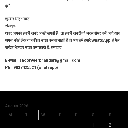
हंै।
शूरवीर सिंह भंडारी
संपादक
अगर आपको हमारी ख़बरे अच्छी लगती हैं , तो हमारी खबरों को जरूर शेयर करें, यदि आप
अपना कोई लेख या कविता साझा करना चाहते हैं तो आप हमें हमारे WhatsApp ई मेल
सन्देश भेजकर साझा कर सकते हैं.
धन्यवाद
E-Mail: shoorveerbhandari@gmail.com
Ph.: 9837425521 (whatsapp)
August 2026
M
T
W
T
F
S
S
1
2