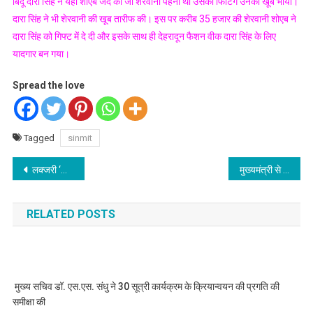
बिंदू दारा सिंह ने यहां शोएब जैद की जो शेरवानी पहनी थी उसकी फिटिंग उनको खूब भायी।
दारा सिंह ने भी शेरवानी की खूब तारीफ की। इस पर करीब 35 हजार की शेरवानी शोएब ने
दारा सिंह को गिफ्ट में दे दी और इसके साथ ही देहरादून फैशन वीक दारा सिंह के लिए
यादगार बन गया।
Spread the love
Tagged
sinmit
Post
लक्जरी ‘कैरवानं’ में करिये अब उत्तराखंड के पर्यटक स्थलों की सैर, सतपाल महाराज ने किया ‘कैरवान’ का शुभारंभ
मुख्यमंत्री से मिले प्रधानमंत्री के सलाहकार भाष्कर खुल्बे
navigation
RELATED POSTS
मुख्य सचिव डॉ. एस.एस. संधु ने 30 सूत्री कार्यक्रम के क्रियान्वयन की प्रगति की
समीक्षा की