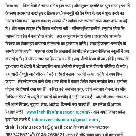
किया गया। जिस तेजी से समय आगे बढ़ता गया। और सूचना क्रांति का युग आया। जमाने
के साथ कदमताल करते हुए द हिल्स आॅफ मसूरी को वेब पेपर के रूप में शुरू करने का
निर्णय लिया गया। हमारा मकसद पाठकों और दर्शकों तक सनसनीखेज खबर परोसना नही
है। और मात्र लाइक और हिट्स बटोरना नही। बल्कि सुधि पाठकों से अनुरोध रहेगा कि
व्यापक जनहित में क्या होना चाहिए। इस पर पूरा फोकस रहेगा। उत्तराखंड राज्य के
विकास को लेकर हम तत्परता से लेखनी का इस्तेमाल करेंगे। सच्चाई जनता-जनार्दन के
सामने लायी जाएगी। प्रयास रहेगा कि अखबारों की भीड़ से हटकर नौनिहाल स्कूलों में क्या
कर रहे हंै। वे भी समाचार का हिस्सा बन सके। कहां कैसी शिक्षा दी जा रही है। राज्य के
दूर-दराज के क्षेत्रों में अंतराष्ट्रीय भाषा अंग्रेजी से स्कूली बच्चे ठीक से परिचित हो सके।
समाचारों से जुड़े जाने और आगे बढ़े। रिवर्स पलायन पर भी प्रबल तरीके से काम किया
जाएगा। रिवर्स पलायन कैसे होगा। इस दिशा में हमारा पोर्टल खास तरजीह देगा। इसलिए
पोर्टल को द्विभाषी रखा गया हैं। कथित बड़े समाचार पत्र, टीवी समाचार चैनल, बेव और
डिजिटल पेपरों से अछूते समाचारों को तरजीह देना ही मकसद है। आप भी समय-समय पर
हमें अपने विचार, सुझाव, लेख, आलेख, टिप्पणी भेज सकते हैं। हम हमेशा ही आपका
स्वागत करेंगे।
www.thehillsofmussoorie.com
पर आप अपने विचार इमेल
द्वारा भेज सकते हैं ।
shoorveerbhandari@gmail.com
,
thehillsofmussoorie@gmail.com के साथ ही आप व्हाटसएप
9837425521
और 0135-2635521 पर हम से सीधे संवाद कायम भी कर सकतें