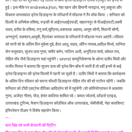
की। वहीं शो की शुरुआत नई दिल्ली से आये ड्रेस डिज़ाइनर दीपक त्रिमूर्ति की ड्रेस से
हुई। इस मौके पर endreeka jhon, नेहा खान और हिमानी भारद्वाज, मनु आहूजा और
विकास जायसवाल ड्रेस डिज़ाइनर के परिधानों में मॉडल्स ने रैंप वॉक किया । शनिवार को
दिल्ली से अभिषेक वशिष्ठ, रुड़की से आईएनआईएफडी, सहारनपुर से पीआईएफटी,लक्ष्मी
रावत, हरीश के वशिष्ठ, तनु वर्मा,सुप्रिया,अशफाक अहमद, आयुष सोनी, शिवानी सोनी,
अन्नपूर्णा, यकशान,आयुषी, प्रियंका जयपाल के परिधानों में मॉडल्स नजर आएंगी।रविवार
को यानी शो के अंतिम दिन मुकेश दुबे, हैदर आलू, फहद, औरैन नायाब,आदिल मिर्जा, तानिया
सेन मजूमदार, सुजय दास गुप्ता, समीर बर्मन, नाजिन अली, अनुप्रिया शर्मा, कोमल राय,
रोहित रॉय जैसे डिज़ाइनर यहां पहुंचेंगे। sinmit कम्युनिकेशन्स के ओनर दलीप सिंधी और
राजीव मित्तल ने बताया कि सुजय दास की ड्रेस बिग बॉस में जाती हैं तो वहीं इनमें से कई
ड्रेस डिज़ाइनर की ड्रेस फिल्मों में पहनी जा चुकी है। दलीप सिंधी ने बताया कि कार्यक्रम
के अंतिम दिन रविवार को सपना चौधरी डिज़ाइनर रोहित रॉय की शो स्टॉपर रहेंगी। जबकि
शनिवार को टीवी एक्ट्रेस दीपिका आदित्रेय शो में पहुंचेंगी।शो कोरियोग्राफर में आकांशा
गुप्ता, अजेंद्र गौतम, जैज़, हेमंत कालिया शामिल रहे। कमल ज्वेलर्स, ब्लेंडर्स प्राइड,
उत्तराखंड टूरिज्म, फैशन डिज़ाइनर कॉउंसिल ऑफ उत्तराखंड, जेबीसीसी, नेहा क्लासिस्ट
इंस्पिरेशन पीआर ने विशेष सहयोग किया।
—-
दारा सिंह को भायी शेरवानी की फिटिंग