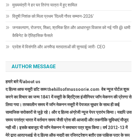
मुख्यमंत्री ने हर घर तिरंगा यात्रा में हुए शामिल
विदुषी निशंक को मिला प्रथम ‘दिल्ली गौरव सम्मान-2026’
जनकल्याण, रोजगार, शिक्षा, श्रमिक हित और आधारभूत विकास को नई गति @ धामी
कैबिनेट के ऐतिहासिक फैसले
प्रदेश में विसंगति और अनमैप्ड मतदाताओं की सुनवाई जारी- CEO
AUTHOR MESSAGE
हमारे बारे में/about us
द हिल्स आफ मसूरी डाॅट काम thehillsofmussoorie.com वेब न्यूज पोर्टल शुरू
करने का विचार का जन्म 1841 में मसूरी के ब्रिट्रिश इंजीनियर जाॅन मेकनन की प्रेरणा से
लिया गया। तत्कालीन समय में जाॅन मेकनन मसूरी में पेयजल सुधार के साथ ही कई
सामाजिक सरोकारों से जुड़े रहे। और द हिल्स अंग्रेजी न्यूज पेपर प्रारंभ किया। यद्यपि उस
समय परतंत्र भारत में वर्तमान समय जैसी प्रेस की आजादी और तकनीकि सुविधाएं मौजूद
नही थी। इसके बावजूद भी जाॅन मेकनन ने समाचार पत्र शुरू किया। वर्ष 2012-13 में
मेरे द्वारा आरएनआई से द हिल्स ऑफ मसूरी का रजिस्ट्रेशन बतौर एक पाक्षिक पत्र के रूप