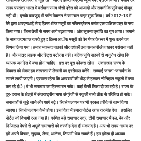
सामाजिक सरोकारों से जुड़े रहे। और द हिल्स अंग्रेजी न्यूज पेपर प्रारंभ किया। यद्यपि उस
समय परतंत्र भारत में वर्तमान समय जैसी प्रेस की आजादी और तकनीकि सुविधाएं मौजूद
नही थी। इसके बावजूद भी जाॅन मेकनन ने समाचार पत्र शुरू किया। वर्ष 2012-13 में
मेरे द्वारा आरएनआई से द हिल्स ऑफ मसूरी का रजिस्ट्रेशन बतौर एक पाक्षिक पत्र के रूप
किया गया। जिस तेजी से समय आगे बढ़ता गया। और सूचना क्रांति का युग आया। जमाने
के साथ कदमताल करते हुए द हिल्स आॅफ मसूरी को वेब पेपर के रूप में शुरू करने का
निर्णय लिया गया। हमारा मकसद पाठकों और दर्शकों तक सनसनीखेज खबर परोसना नही
है। और मात्र लाइक और हिट्स बटोरना नही। बल्कि सुधि पाठकों से अनुरोध रहेगा कि
व्यापक जनहित में क्या होना चाहिए। इस पर पूरा फोकस रहेगा। उत्तराखंड राज्य के
विकास को लेकर हम तत्परता से लेखनी का इस्तेमाल करेंगे। सच्चाई जनता-जनार्दन के
सामने लायी जाएगी। प्रयास रहेगा कि अखबारों की भीड़ से हटकर नौनिहाल स्कूलों में क्या
कर रहे हंै। वे भी समाचार का हिस्सा बन सके। कहां कैसी शिक्षा दी जा रही है। राज्य के
दूर-दराज के क्षेत्रों में अंतराष्ट्रीय भाषा अंग्रेजी से स्कूली बच्चे ठीक से परिचित हो सके।
समाचारों से जुड़े जाने और आगे बढ़े। रिवर्स पलायन पर भी प्रबल तरीके से काम किया
जाएगा। रिवर्स पलायन कैसे होगा। इस दिशा में हमारा पोर्टल खास तरजीह देगा। इसलिए
पोर्टल को द्विभाषी रखा गया हैं। कथित बड़े समाचार पत्र, टीवी समाचार चैनल, बेव और
डिजिटल पेपरों से अछूते समाचारों को तरजीह देना ही मकसद है। आप भी समय-समय पर
हमें अपने विचार, सुझाव, लेख, आलेख, टिप्पणी भेज सकते हैं। हम हमेशा ही आपका