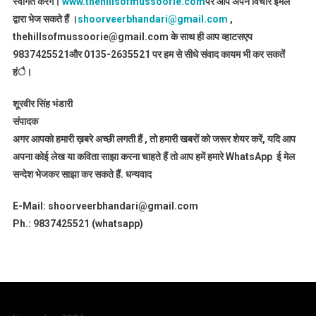
स्वागत करेंगे।
www.thehillsofmussoorie.com
पर आप अपने विचार इमेल
द्वारा भेज सकते हैं ।
shoorveerbhandari@gmail.com
,
thehillsofmussoorie@gmail.com के साथ ही आप व्हाटसएप
9837425521
और 0135-2635521 पर हम से सीधे संवाद कायम भी कर सकतें
हंै।
शूरवीर सिंह भंडारी
संपादक
अगर आपको हमारी ख़बरे अच्छी लगती हैं , तो हमारी खबरों को जरूर शेयर करें, यदि आप
अपना कोई लेख या कविता साझा करना चाहते हैं तो आप हमें हमारे WhatsApp ई मेल
सन्देश भेजकर साझा कर सकते हैं.
धन्यवाद
E-Mail: shoorveerbhandari@gmail.com
Ph.: 9837425521 (whatsapp)