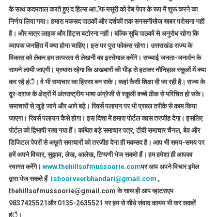
के साथ कदमताल करते हुए द हिल्स आॅफ मसूरी को वेब पेपर के रूप में शुरू करने का
निर्णय लिया गया। हमारा मकसद पाठकों और दर्शकों तक सनसनीखेज खबर परोसना नही
है। और मात्र लाइक और हिट्स बटोरना नही। बल्कि सुधि पाठकों से अनुरोध रहेगा कि
व्यापक जनहित में क्या होना चाहिए। इस पर पूरा फोकस रहेगा। उत्तराखंड राज्य के
विकास को लेकर हम तत्परता से लेखनी का इस्तेमाल करेंगे। सच्चाई जनता-जनार्दन के
सामने लायी जाएगी। प्रयास रहेगा कि अखबारों की भीड़ से हटकर नौनिहाल स्कूलों में क्या
कर रहे हंै। वे भी समाचार का हिस्सा बन सके। कहां कैसी शिक्षा दी जा रही है। राज्य के
दूर-दराज के क्षेत्रों में अंतराष्ट्रीय भाषा अंग्रेजी से स्कूली बच्चे ठीक से परिचित हो सके।
समाचारों से जुड़े जाने और आगे बढ़े। रिवर्स पलायन पर भी प्रबल तरीके से काम किया
जाएगा। रिवर्स पलायन कैसे होगा। इस दिशा में हमारा पोर्टल खास तरजीह देगा। इसलिए
पोर्टल को द्विभाषी रखा गया हैं। कथित बड़े समाचार पत्र, टीवी समाचार चैनल, बेव और
डिजिटल पेपरों से अछूते समाचारों को तरजीह देना ही मकसद है। आप भी समय-समय पर
हमें अपने विचार, सुझाव, लेख, आलेख, टिप्पणी भेज सकते हैं। हम हमेशा ही आपका
स्वागत करेंगे।
www.thehillsofmussoorie.com
पर आप अपने विचार इमेल
द्वारा भेज सकते हैं ।
shoorveerbhandari@gmail.com
,
thehillsofmussoorie@gmail.com के साथ ही आप व्हाटसएप
9837425521
और 0135-2635521 पर हम से सीधे संवाद कायम भी कर सकतें
हंै।