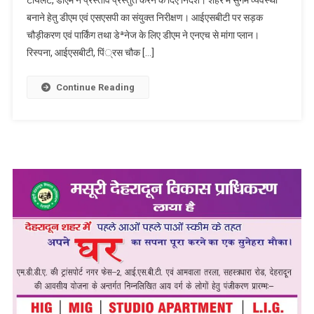
टायलेट, डीएम ने प्रस्ताव प्रस्तुत करने के दिए निर्देश। शहर में सुगम व्यवस्था
बनाने हेतु डीएम एवं एसएसपी का संयुक्त निरीक्षण। आईएसबीटी पर सड़क
चौड़ीकरण एवं पार्किंग तथा डेªनेज के लिए डीएम ने एनएच से मांगा प्लान।
रिस्पना, आईएसबीटी, पिं्रस चौक […]
Continue Reading