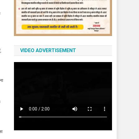
क
VIDEO ADVERTISEMENT
,
पना
क
का