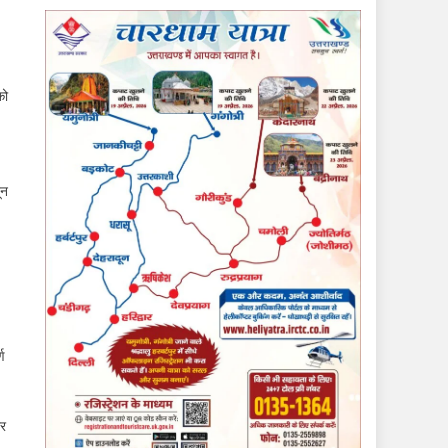
को
ून
ण
ार