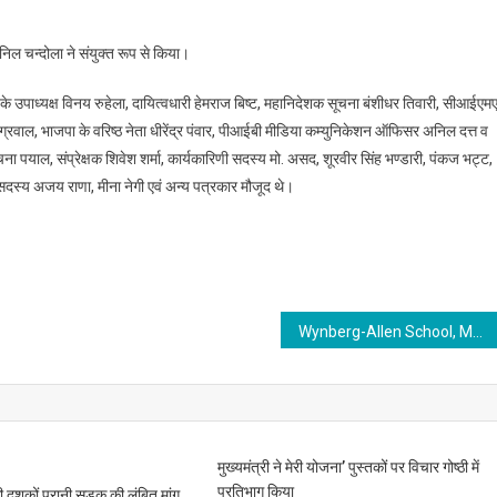
अनिल चन्दोला ने संयुक्त रूप से किया।
ाध्यक्ष विनय रुहेला, दायित्वधारी हेमराज बिष्ट, महानिदेशक सूचना बंशीधर तिवारी, सीआईएम
्रवाल, भाजपा के वरिष्ठ नेता धीरेंद्र पंवार, पीआईबी मीडिया कम्युनिकेशन ऑफिसर अनिल दत्त व
लोचना पयाल, संप्रेक्षक शिवेश शर्मा, कार्यकारिणी सदस्य मो. असद, शूरवीर सिंह भण्डारी, पंकज भट्ट,
दस्य अजय राणा, मीना नेगी एवं अन्य पत्रकार मौजूद थे।
Wynberg-Allen School, Mussoorie hosted the “134th Annual Inter-house athletics meet 2025”
मुख्यमंत्री ने मेरी योजना’ पुस्तकों पर विचार गोष्ठी में
प्रतिभाग किया
 की दशकों पुरानी सड़क की लंबित मांग