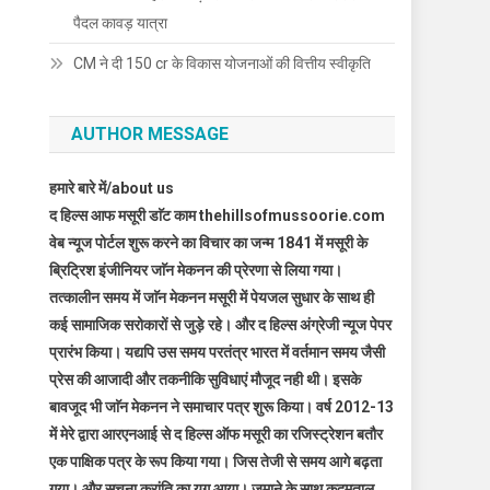
पैदल कावड़ यात्रा
CM ने दी 150 cr के विकास योजनाओं की वित्तीय स्वीकृति
AUTHOR MESSAGE
हमारे बारे में/about us
द हिल्स आफ मसूरी डाॅट काम thehillsofmussoorie.com
वेब न्यूज पोर्टल शुरू करने का विचार का जन्म 1841 में मसूरी के
ब्रिट्रिश इंजीनियर जाॅन मेकनन की प्रेरणा से लिया गया।
तत्कालीन समय में जाॅन मेकनन मसूरी में पेयजल सुधार के साथ ही
कई सामाजिक सरोकारों से जुड़े रहे। और द हिल्स अंग्रेजी न्यूज पेपर
प्रारंभ किया। यद्यपि उस समय परतंत्र भारत में वर्तमान समय जैसी
प्रेस की आजादी और तकनीकि सुविधाएं मौजूद नही थी। इसके
बावजूद भी जाॅन मेकनन ने समाचार पत्र शुरू किया। वर्ष 2012-13
में मेरे द्वारा आरएनआई से द हिल्स ऑफ मसूरी का रजिस्ट्रेशन बतौर
एक पाक्षिक पत्र के रूप किया गया। जिस तेजी से समय आगे बढ़ता
गया। और सूचना क्रांति का युग आया। जमाने के साथ कदमताल