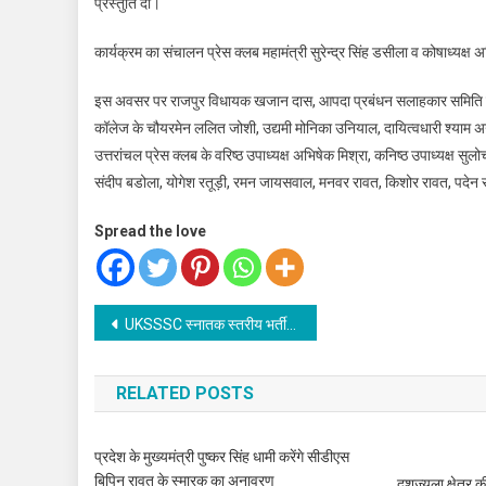
प्रस्तुति दी।
कार्यक्रम का संचालन प्रेस क्लब महामंत्री सुरेन्द्र सिंह डसीला व कोषाध्यक्ष 
इस अवसर पर राजपुर विधायक खजान दास, आपदा प्रबंधन सलाहकार समिति के उप
कॉलेज के चौयरमेन ललित जोशी, उद्यमी मोनिका उनियाल, दायित्वधारी श्याम अग
उत्तरांचल प्रेस क्लब के वरिष्ठ उपाध्यक्ष अभिषेक मिश्रा, कनिष्ठ उपाध्यक्ष सु
संदीप बडोला, योगेश रतूड़ी, रमन जायसवाल, मनवर रावत, किशोर रावत, पदेन स
Spread the love
Post
UKSSSC स्नातक स्तरीय भर्ती परीक्षा रद्द
navigation
RELATED POSTS
प्रदेश के मुख्यमंत्री पुष्कर सिंह धामी करेंगे सीडीएस
बिपिन रावत के स्मारक का अनावरण
दशज्यूला क्षेत्र