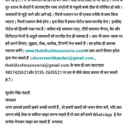
कर रहे हंै। वे भी समाचार का हिस्सा बन सके। कहां कैसी शिक्षा दी जा रही है। राज्य के
दूर-दराज के क्षेत्रों में अंतराष्ट्रीय भाषा अंग्रेजी से स्कूली बच्चे ठीक से परिचित हो सके।
समाचारों से जुड़े जाने और आगे बढ़े। रिवर्स पलायन पर भी प्रबल तरीके से काम किया
जाएगा। रिवर्स पलायन कैसे होगा। इस दिशा में हमारा पोर्टल खास तरजीह देगा। इसलिए
पोर्टल को द्विभाषी रखा गया हैं। कथित बड़े समाचार पत्र, टीवी समाचार चैनल, बेव और
डिजिटल पेपरों से अछूते समाचारों को तरजीह देना ही मकसद है। आप भी समय-समय पर
हमें अपने विचार, सुझाव, लेख, आलेख, टिप्पणी भेज सकते हैं। हम हमेशा ही आपका
स्वागत करेंगे।
www.thehillsofmussoorie.com
पर आप अपने विचार इमेल
द्वारा भेज सकते हैं ।
shoorveerbhandari@gmail.com
,
thehillsofmussoorie@gmail.com के साथ ही आप व्हाटसएप
9837425521
और 0135-2635521 पर हम से सीधे संवाद कायम भी कर सकतें
हंै।
शूरवीर सिंह भंडारी
संपादक
अगर आपको हमारी ख़बरे अच्छी लगती हैं , तो हमारी खबरों को जरूर शेयर करें, यदि आप
अपना कोई लेख या कविता साझा करना चाहते हैं तो आप हमें हमारे WhatsApp ई मेल
सन्देश भेजकर साझा कर सकते हैं.
धन्यवाद