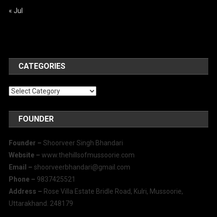
« Jul
CATEGORIES
Categories
FOUNDER
Founder –
Shoorveer Singh Bhandari
Website –
www.thehillsofmussoorie.com
Email –
shoorveerbhandari@gmail.com
Phone –
9837425521
Address –
Rose Villa Estate Bridle Road, Kulri, Mussoorie,
Uttarakhand. 248179