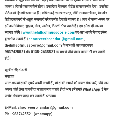
समाचारों से जुड़े जाने और आगे बढ़े। रिवर्स पलायन पर भी प्रबल तरीके से काम किया
जाएगा। रिवर्स पलायन कैसे होगा। इस दिशा में हमारा पोर्टल खास तरजीह देगा। इसलिए
पोर्टल को द्विभाषी रखा गया हैं। कथित बड़े समाचार पत्र, टीवी समाचार चैनल, बेव और
डिजिटल पेपरों से अछूते समाचारों को तरजीह देना ही मकसद है। आप भी समय-समय पर
हमें अपने विचार, सुझाव, लेख, आलेख, टिप्पणी भेज सकते हैं। हम हमेशा ही आपका
स्वागत करेंगे।
www.thehillsofmussoorie.com
पर आप अपने विचार इमेल
द्वारा भेज सकते हैं ।
shoorveerbhandari@gmail.com
,
thehillsofmussoorie@gmail.com के साथ ही आप व्हाटसएप
9837425521
और 0135-2635521 पर हम से सीधे संवाद कायम भी कर सकतें
हंै।
शूरवीर सिंह भंडारी
संपादक
अगर आपको हमारी ख़बरे अच्छी लगती हैं , तो हमारी खबरों को जरूर शेयर करें, यदि आप
अपना कोई लेख या कविता साझा करना चाहते हैं तो आप हमें हमारे WhatsApp ई मेल
सन्देश भेजकर साझा कर सकते हैं.
धन्यवाद
E-Mail: shoorveerbhandari@gmail.com
Ph.: 9837425521 (whatsapp)