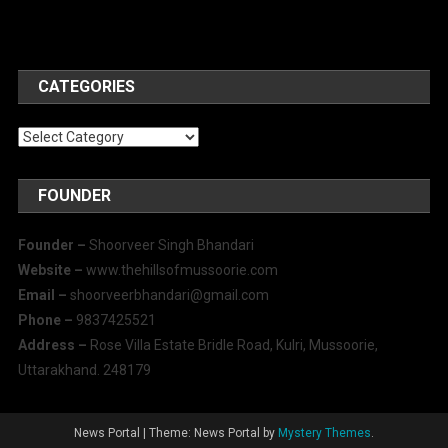
CATEGORIES
Categories
FOUNDER
Founder –
Shoorveer Singh Bhandari
Website –
www.thehillsofmussoorie.com
Email –
shoorveerbhandari@gmail.com
Phone –
9837425521
Address –
Rose Villa Estate Bridle Road, Kulri, Mussoorie,
Uttarakhand. 248179
News Portal
|
Theme: News Portal by
Mystery Themes
.