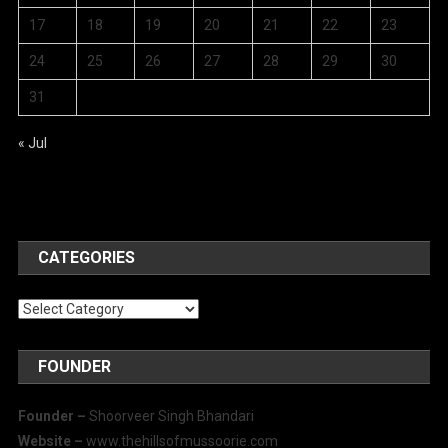
17
18
19
20
21
22
23
24
25
26
27
28
29
30
31
« Jul
CATEGORIES
Categories
FOUNDER
Founder –
Shoorveer Singh Bhandari
Website –
www.thehillsofmussoorie.com