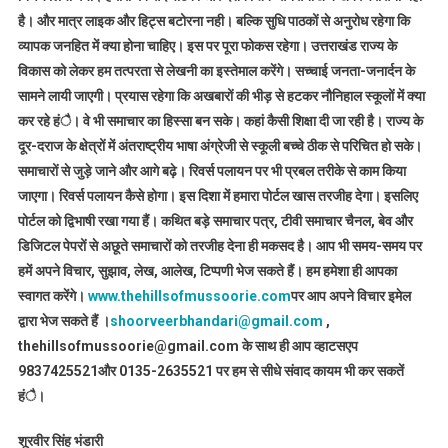
है। और मात्र लाइक और हिट्स बटोरना नही। बल्कि सुधि पाठकों से अनुरोध रहेगा कि
व्यापक जनहित में क्या होना चाहिए। इस पर पूरा फोकस रहेगा। उत्तराखंड राज्य के
विकास को लेकर हम तत्परता से लेखनी का इस्तेमाल करेंगे। सच्चाई जनता-जनार्दन के
सामने लायी जाएगी। प्रयास रहेगा कि अखबारों की भीड़ से हटकर नौनिहाल स्कूलों में क्या
कर रहे हंै। वे भी समाचार का हिस्सा बन सके। कहां कैसी शिक्षा दी जा रही है। राज्य के
दूर-दराज के क्षेत्रों में अंतराष्ट्रीय भाषा अंग्रेजी से स्कूली बच्चे ठीक से परिचित हो सके।
समाचारों से जुड़े जाने और आगे बढ़े। रिवर्स पलायन पर भी प्रबल तरीके से काम किया
जाएगा। रिवर्स पलायन कैसे होगा। इस दिशा में हमारा पोर्टल खास तरजीह देगा। इसलिए
पोर्टल को द्विभाषी रखा गया हैं। कथित बड़े समाचार पत्र, टीवी समाचार चैनल, बेव और
डिजिटल पेपरों से अछूते समाचारों को तरजीह देना ही मकसद है। आप भी समय-समय पर
हमें अपने विचार, सुझाव, लेख, आलेख, टिप्पणी भेज सकते हैं। हम हमेशा ही आपका
स्वागत करेंगे।
www.thehillsofmussoorie.com
पर आप अपने विचार इमेल
द्वारा भेज सकते हैं ।
shoorveerbhandari@gmail.com
,
thehillsofmussoorie@gmail.com के साथ ही आप व्हाटसएप
9837425521
और 0135-2635521 पर हम से सीधे संवाद कायम भी कर सकतें
हंै।
शूरवीर सिंह भंडारी