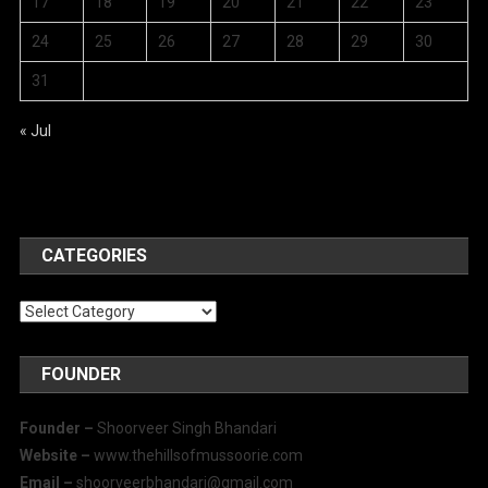
17
18
19
20
21
22
23
24
25
26
27
28
29
30
31
« Jul
CATEGORIES
Categories
FOUNDER
Founder –
Shoorveer Singh Bhandari
Website –
www.thehillsofmussoorie.com
Email –
shoorveerbhandari@gmail.com