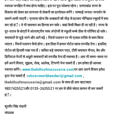
व्यापक जनहित में क्या होना चाहिए। इस पर पूरा फोकस रहेगा। उत्तराखंड राज्य के
विकास को लेकर हम तत्परता से लेखनी का इस्तेमाल करेंगे। सच्चाई जनता-जनार्दन के
सामने लायी जाएगी। प्रयास रहेगा कि अखबारों की भीड़ से हटकर नौनिहाल स्कूलों में क्या
कर रहे हंै। वे भी समाचार का हिस्सा बन सके। कहां कैसी शिक्षा दी जा रही है। राज्य के
दूर-दराज के क्षेत्रों में अंतराष्ट्रीय भाषा अंग्रेजी से स्कूली बच्चे ठीक से परिचित हो सके।
समाचारों से जुड़े जाने और आगे बढ़े। रिवर्स पलायन पर भी प्रबल तरीके से काम किया
जाएगा। रिवर्स पलायन कैसे होगा। इस दिशा में हमारा पोर्टल खास तरजीह देगा। इसलिए
पोर्टल को द्विभाषी रखा गया हैं। कथित बड़े समाचार पत्र, टीवी समाचार चैनल, बेव और
डिजिटल पेपरों से अछूते समाचारों को तरजीह देना ही मकसद है। आप भी समय-समय पर
हमें अपने विचार, सुझाव, लेख, आलेख, टिप्पणी भेज सकते हैं। हम हमेशा ही आपका
स्वागत करेंगे।
www.thehillsofmussoorie.com
पर आप अपने विचार इमेल
द्वारा भेज सकते हैं ।
shoorveerbhandari@gmail.com
,
thehillsofmussoorie@gmail.com के साथ ही आप व्हाटसएप
9837425521
और 0135-2635521 पर हम से सीधे संवाद कायम भी कर सकतें
हंै।
शूरवीर सिंह भंडारी
संपादक