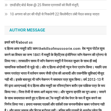
एमडीडीए बोर्ड बैठक @ 25 विकास प्रस्तावों को मिली मंजूरी,
10 अगस्त को हर की पौड़ी से निकलेगी 22 किलोमीटर लंबी पैदल कावड़ यात्रा
AUTHOR MESSAGE
हमारे बारे में/about us
द हिल्स आफ मसूरी डाॅट काम thehillsofmussoorie.com वेब न्यूज पोर्टल शुरू
करने का विचार का जन्म 1841 में मसूरी के ब्रिट्रिश इंजीनियर जाॅन मेकनन की प्रेरणा से
लिया गया। तत्कालीन समय में जाॅन मेकनन मसूरी में पेयजल सुधार के साथ ही कई
सामाजिक सरोकारों से जुड़े रहे। और द हिल्स अंग्रेजी न्यूज पेपर प्रारंभ किया। यद्यपि उस
समय परतंत्र भारत में वर्तमान समय जैसी प्रेस की आजादी और तकनीकि सुविधाएं मौजूद
नही थी। इसके बावजूद भी जाॅन मेकनन ने समाचार पत्र शुरू किया। वर्ष 2012-13 में
मेरे द्वारा आरएनआई से द हिल्स ऑफ मसूरी का रजिस्ट्रेशन बतौर एक पाक्षिक पत्र के रूप
किया गया। जिस तेजी से समय आगे बढ़ता गया। और सूचना क्रांति का युग आया। जमाने
के साथ कदमताल करते हुए द हिल्स आॅफ मसूरी को वेब पेपर के रूप में शुरू करने का
निर्णय लिया गया। हमारा मकसद पाठकों और दर्शकों तक सनसनीखेज खबर परोसना नही
है। और मात्र लाइक और हिट्स बटोरना नही। बल्कि सुधि पाठकों से अनुरोध रहेगा कि