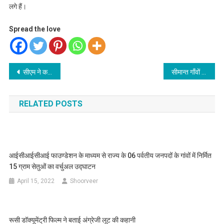
लगे हैं।
Spread the love
Post
सीएम ने कहा, नशे को मजबूती से “ना” कहें युवा, साथियों को भी “ना’’ कहने के लिए करें प्रेरित
सीमान्त गाँवों के विकास एवं पलायन रोकथाम को ठोस कार्ययोजना तैयार करने के निर्देश
navigation
RELATED POSTS
आईसीआईसीआई फाउण्डेशन के माध्यम से राज्य के 06 पर्वतीय जनपदों के गांवों में निर्मित
15 ग्राम सेतुओं का वर्चुअल उद्घाटन
April 15, 2022
Shoorveer
रूसी डॉक्यूमेंट्री फिल्म ने बताई अंग्रेजी लूट की कहानी