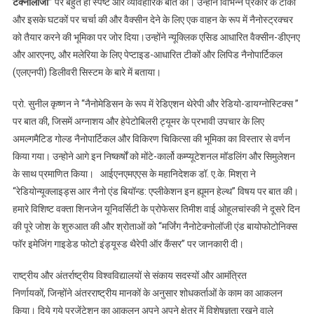
टेक्नोलॉजी”
पर बहुत ही स्पष्ट और व्यावहारिक बात की। उन्होंने विभिन्न प्रकार के टीकों
और इसके घटकों पर चर्चा की और वैक्सीन देने के लिए एक वाहन के रूप में नैनोस्ट्रक्चर
को तैयार करने की भूमिका पर जोर दिया।उन्होंने न्यूक्लिक एसिड आधारित वैक्सीन-डीएनए
और आरएनए, और मलेरिया के लिए पेप्टाइड-आधारित टीकों और लिपिड नैनोपार्टिकल
(एलएनपी) डिलीवरी सिस्टम के बारे में बताया।
प्रो. सुनील कृष्णन ने “नैनोमेडिसन के रूप में रेडिएशन थेरेपी और रेडियो-डायग्नोस्टिक्स ”
पर बात की, जिसमें अग्नाशय और हेपेटोबिलरी ट्यूमर के प्रभावी उपचार के लिए
अमल्गमैटिड गोल्ड नैनोपार्टिकल और विकिरण चिकित्सा की भूमिका का विस्तार से वर्णन
किया गया। उन्होने आगे इन निष्कर्षों को मोंटे-कार्लो कम्प्यूटेशनल मॉडलिंग और सिमुलेशन
के साथ प्रमाणित किया। आईएनएमएएस के महानिदेशक डॉ. ए.के. मिश्रा ने
“रेडियोन्यूक्लाइड्स आर नैनो एंड बियॉन्ड: एप्लीकेशन इन ह्यूमन हेल्थ” विषय पर बात की।
हमारे विशिष्ट वक्ता शिनजेन यूनिवर्सिटी के प्रोफेसर तिमीश वाई ओहूलचांस्की ने दूसरे दिन
की पूरे जोश के शुरुआत की और श्रोताओं को “मर्जिंग नैनोटेक्नोलॉजी एंड बायोफोटोनिक्स
फॉर इमेजिंग गाइडेड फोटो इंड्यूस्ड थैरेपी ऑर कैंसर” पर जानकारी दी।
राष्ट्रीय और अंतर्राष्ट्रीय विश्वविद्यालयों से संकाय सदस्यों और आमंत्रित
निर्णायकों, जिन्होंने अंतरराष्ट्रीय मानकों के अनुसार शोधकर्ताओं के काम का आकलन
किया। दिये गये प्रजेंटेशन का आकलन अपने अपने क्षेत्र में विशेषज्ञता रखने वाले