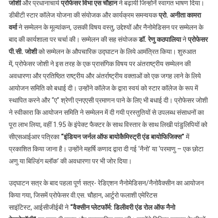
जोशी
और प्रधानाचार्य
प्रोफेसर विभा एस चौहान
ने बढ़ायी जिन्होनें स्वागत भाषण दिया।
डीबीटी स्टार कॉलेज योजना की संयोजक और कार्यक्रम समन्वयक
प्रो. अनीता कामरा
वर्मा
ने सम्मेलन के मूल्यांकन, उसकी विषय वस्तु, उद्देश्यों और नैनोमेडिसन पर सम्मेलन के
बाद की कार्यशाला पर चर्चा की। सम्मेलन की सह संयोजक
डॉ. रेणु कठपालिया
ने
प्रोफेसर
पी.सी. जोशी
को सम्मेलन के औपचारिक उद्घाटन के लिये आमंत्रित किया। शुरुआत
में, प्रोफेसर जोशी ने इस तरह के एक प्रासंगिक विषय पर अंतराष्ट्रीय सम्मेलन की
अवधारणा और प्रतिष्ठित राष्ट्रीय और अंतर्राष्ट्रीय वक्ताओं को एक जगह लाने के लिये
आयोजन समिति को बधाई दी। उन्होंने कॉलेज के द्वारा स्वयं को स्टार कॉलेज के रूप में
स्थापित करने और “ए” श्रेणी एनएएसी प्रमाणन पाने के लिए भी बधाई दी। प्रोफेसर जोशी
ने स्वीकारा कि आयोजन समिति ने सम्मेलन में दी गयी प्रस्तुतियों से उपलब्ध संसाधनों का
पूरा लाभ लिया, वहीं 1.95 के इंपेक्ट फैक्टर के साथ विस्तार के साथ लिखी पांडुलिपियों को
सीएसआईआर पत्रिका
“इंडियन जर्नल ऑफ बायोकैमिस्ट्री एंड बायोफिजिक्स”
में
प्रकाशित किया जाना है। उन्होंने महर्षि कणाद द्वारा दी गई ‘नैनो’ या ‘परमाणु – एक छोटा
अणु या बिल्डिंग ब्लॉक’ की अवधारणा पर भी जोर दिया।
उद्घाटन सत्र के बाद पहला पूर्ण सत्र- रेडिएशन नैनोमेडिसन/नैनोवैक्सीन का आयोजन
किया गया, जिसमें प्रोफेसर वी.एस. चौहान, आर्टुरो फलाशी एमेरिटस
साइंटिस्ट, आईसीजीईबी ने
“वैक्सीन प्लेटफॉर्म: डिलीवरी एंड रोल ऑफ नैनो