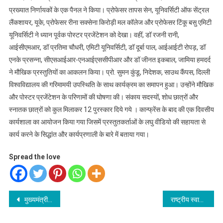
प्रख्यात निर्णायकों के एक पैनल ने किया। प्रोफेसर तापस सेन, यूनिवर्सिटी ऑफ सेंट्रल
लैंकशायर, यूके, प्रोफेसर रीना सक्सेना किरोड़ी मल कॉलेज और प्रोफेसर टिंकू बसु एमिटी
यूनिवर्सिटी ने ध्यान पूर्वक पोस्टर प्रजेंटेशन को देखा। वहीं, डॉ रजनी रानी, ​​
आईसीएमआर, डॉ प्रतिमा चौधरी, एमिटी यूनिवर्सिटी, डॉ दूर्बा पाल, आईआईटी रोपड़, डॉ
एनके प्रसन्ना, सीएसआईआर-एनआईएससीपीआर और डॉ जीनत इकबाल, जामिया हमदर्द
ने मौखिक प्रस्तुतियों का आकलन किया। प्रो. सुमन कुंडू, निदेशक, साउथ कैंपस, दिल्ली
विश्वविद्यालय की गरिमामयी उपस्थिति के साथ कार्यक्रम का समापन हुआ। उन्होंने मौखिक
और पोस्टर प्रजेंटेशन के परिणामों की घोषणा की। संकाय सदस्यों, शोध छात्रों और
स्नातक छात्रों को कुल मिलाकर 12 पुरस्कार दिये गये । कान्फ्रेंस के बाद की एक दिवसीय
कार्यशाला का आयोजन किया गया जिसमें प्रस्तुतकर्ताओं के लघु वीडियो की सहायता से
कार्य करने के सिद्धांत और कार्यप्रणाली के बारे में बताया गया।
Spread the love
Post
मुख्यमंत्री ने शहीद अनंत कुकरेती के परिजनों को सांत्वना दी, शहीद स्मृति द्वार बनाया जाएगा
राष्ट्रीय स्वास्थ्य प्राधिकरण ने आयुष्मान भारत प्रधानमंत्री-जन आरोग्य योजना के स्वास्थ्य लाभ पैकेज में संशोधन किया
navigation