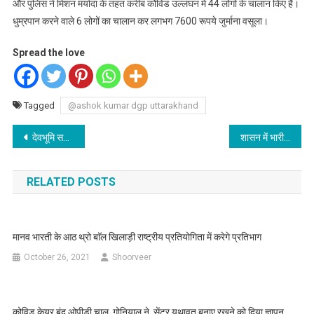
और पुलिस ने मिशन मर्यादा के तहत करीब कोेविड उल्लंघन में 44 लोगों के चालान किए हैं।
धुम्रपान करने वाले 6 लोगों का चालान कर लगभग 7600 रूपये जुर्माना वसूला।
Spread the love
Tagged
@ashok kumar dgp uttarakhand
Post
देवभूमि सफाई कर्मचारी संघ का 22 जुलाई से कार्य बहिष्कार
शासन में भारी फेरबदल, कई सचिवों के महकमे बदले, मनीषा पंवार को अपर मुख्य सचिव वित का दायित्व, सुंदरम से हटा माध्यामिक और बेसिक राधिका झा को सौंपा, रणवीर सिंह चैहान वीसी एमडीडीए से अवमुुकत कर आयुक्त आबकारी सौंपा, बृजेश कुमार संत होंगे वीसी एम डी डी ए
navigation
RELATED POSTS
मानव भारती के आठ थ्रो बाॅल खिलाड़ी राष्ट्रीय प्रतियोगिता में करेगे प्रतिभाग
October 26, 2021
Shoorveer
कोविड केयर बंद ओपीडी चालू, गोनियाल ने सेंटर यथावत बनाए रखने को दिया ज्ञापन