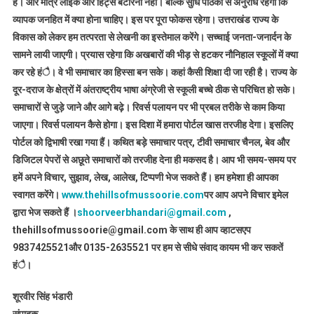
है। और मात्र लाइक और हिट्स बटोरना नही। बल्कि सुधि पाठकों से अनुरोध रहेगा कि
व्यापक जनहित में क्या होना चाहिए। इस पर पूरा फोकस रहेगा। उत्तराखंड राज्य के
विकास को लेकर हम तत्परता से लेखनी का इस्तेमाल करेंगे। सच्चाई जनता-जनार्दन के
सामने लायी जाएगी। प्रयास रहेगा कि अखबारों की भीड़ से हटकर नौनिहाल स्कूलों में क्या
कर रहे हंै। वे भी समाचार का हिस्सा बन सके। कहां कैसी शिक्षा दी जा रही है। राज्य के
दूर-दराज के क्षेत्रों में अंतराष्ट्रीय भाषा अंग्रेजी से स्कूली बच्चे ठीक से परिचित हो सके।
समाचारों से जुड़े जाने और आगे बढ़े। रिवर्स पलायन पर भी प्रबल तरीके से काम किया
जाएगा। रिवर्स पलायन कैसे होगा। इस दिशा में हमारा पोर्टल खास तरजीह देगा। इसलिए
पोर्टल को द्विभाषी रखा गया हैं। कथित बड़े समाचार पत्र, टीवी समाचार चैनल, बेव और
डिजिटल पेपरों से अछूते समाचारों को तरजीह देना ही मकसद है। आप भी समय-समय पर
हमें अपने विचार, सुझाव, लेख, आलेख, टिप्पणी भेज सकते हैं। हम हमेशा ही आपका
स्वागत करेंगे।
www.thehillsofmussoorie.com
पर आप अपने विचार इमेल
द्वारा भेज सकते हैं ।
shoorveerbhandari@gmail.com
,
thehillsofmussoorie@gmail.com के साथ ही आप व्हाटसएप
9837425521
और 0135-2635521 पर हम से सीधे संवाद कायम भी कर सकतें
हंै।
शूरवीर सिंह भंडारी