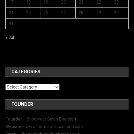
17
18
19
20
21
22
23
24
25
26
27
28
29
30
31
« Jul
CATEGORIES
Categories
FOUNDER
Founder –
Shoorveer Singh Bhandari
Website –
www.thehillsofmussoorie.com