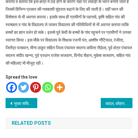
कराया व बताया कि इस क्षेत्र में ठंड होने के कारण यहां पर लकड़ी के भवन बनाये जाते हैं
जिसमें विभिन्न प्रकार की नक्काशी सुंदरता बढाने के लिए की जाती है। वहीं भवन की
विशेषता से भी अवगत कराया। इसके साथ ही ग्रामीणों के पहनावे, कृषि सहित गांव की
स्वच्छता व गांव के विद्यालय ले जाकर विद्यालय की गतिविधियों से भी अवगत कराया ताकि
बच्चों का ज्ञान वर्धन हो सके। इससे पूर्व केवी के बच्चों के गांव पहुचने पर ग्रामीणों ने उनका
स्वागत किया। इस मौके पर विद्यालय के शिक्षक रजनी पंत, आशीष नौटियाल, रंजीता,
जितेंद्र पासवान, मीना ठाकुर सहित जिला पंचायत सदस्य कविता रौछेला, पूर्व क्षेत्र पंचायत
सदस्य संदीप खन्ना, पूर्व प्रधान राजेश सजवाण, विनोद चैहान, मुकेश सजवाण, सहित गांव
की महिलाएं भी मौजूद रही।
Spread the love
Post
मुख्य सचिव ने ग्लोबल इन्वेस्टर्स समिट-2023 की तैयारियों के सम्बन्ध में बैठक ली
बादल, कोहरा व बारिश से पर्यटन नगरी मसूरी ठिठुरी
navigation
RELATED POSTS