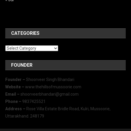
CATEGORIES
Categories
FOUNDER
Founder –
Shoorveer Singh Bhandari
Website –
www.thehillsofmussoorie.com
Email –
shoorveerbhandari@gmail.com
Phone –
9837425521
Address –
Rose Villa Estate Bridle Road, Kulri, Mussoorie,
Uttarakhand. 248179