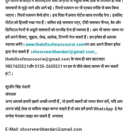
दूर-दराज के क्षेत्रों में अंतराष्ट्रीय भाषा अंग्रेजी से स्कूली बच्चे ठीक से परिचित हो सके।
समाचारों से जुड़े जाने और आगे बढ़े। रिवर्स पलायन पर भी प्रबल तरीके से काम किया
जाएगा। रिवर्स पलायन कैसे होगा। इस दिशा में हमारा पोर्टल खास तरजीह देगा। इसलिए
पोर्टल को द्विभाषी रखा गया हैं। कथित बड़े समाचार पत्र, टीवी समाचार चैनल, बेव और
डिजिटल पेपरों से अछूते समाचारों को तरजीह देना ही मकसद है। आप भी समय-समय पर
हमें अपने विचार, सुझाव, लेख, आलेख, टिप्पणी भेज सकते हैं। हम हमेशा ही आपका
स्वागत करेंगे।
www.thehillsofmussoorie.com
पर आप अपने विचार इमेल
द्वारा भेज सकते हैं ।
shoorveerbhandari@gmail.com
,
thehillsofmussoorie@gmail.com के साथ ही आप व्हाटसएप
9837425521
और 0135-2635521 पर हम से सीधे संवाद कायम भी कर सकतें
हंै।
शूरवीर सिंह भंडारी
संपादक
अगर आपको हमारी ख़बरे अच्छी लगती हैं , तो हमारी खबरों को जरूर शेयर करें, यदि आप
अपना कोई लेख या कविता साझा करना चाहते हैं तो आप हमें हमारे WhatsApp ई मेल
सन्देश भेजकर साझा कर सकते हैं.
धन्यवाद
E-Mail: shoorveerbhandari@gmail.com