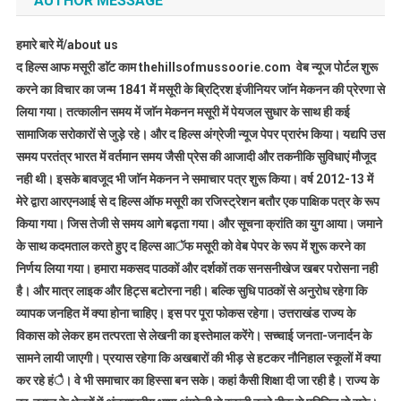
AUTHOR MESSAGE
हमारे बारे में/about us
द हिल्स आफ मसूरी डाॅट काम thehillsofmussoorie.com वेब न्यूज पोर्टल शुरू
करने का विचार का जन्म 1841 में मसूरी के ब्रिट्रिश इंजीनियर जाॅन मेकनन की प्रेरणा से
लिया गया। तत्कालीन समय में जाॅन मेकनन मसूरी में पेयजल सुधार के साथ ही कई
सामाजिक सरोकारों से जुड़े रहे। और द हिल्स अंग्रेजी न्यूज पेपर प्रारंभ किया। यद्यपि उस
समय परतंत्र भारत में वर्तमान समय जैसी प्रेस की आजादी और तकनीकि सुविधाएं मौजूद
नही थी। इसके बावजूद भी जाॅन मेकनन ने समाचार पत्र शुरू किया। वर्ष 2012-13 में
मेरे द्वारा आरएनआई से द हिल्स ऑफ मसूरी का रजिस्ट्रेशन बतौर एक पाक्षिक पत्र के रूप
किया गया। जिस तेजी से समय आगे बढ़ता गया। और सूचना क्रांति का युग आया। जमाने
के साथ कदमताल करते हुए द हिल्स आॅफ मसूरी को वेब पेपर के रूप में शुरू करने का
निर्णय लिया गया। हमारा मकसद पाठकों और दर्शकों तक सनसनीखेज खबर परोसना नही
है। और मात्र लाइक और हिट्स बटोरना नही। बल्कि सुधि पाठकों से अनुरोध रहेगा कि
व्यापक जनहित में क्या होना चाहिए। इस पर पूरा फोकस रहेगा। उत्तराखंड राज्य के
विकास को लेकर हम तत्परता से लेखनी का इस्तेमाल करेंगे। सच्चाई जनता-जनार्दन के
सामने लायी जाएगी। प्रयास रहेगा कि अखबारों की भीड़ से हटकर नौनिहाल स्कूलों में क्या
कर रहे हंै। वे भी समाचार का हिस्सा बन सके। कहां कैसी शिक्षा दी जा रही है। राज्य के