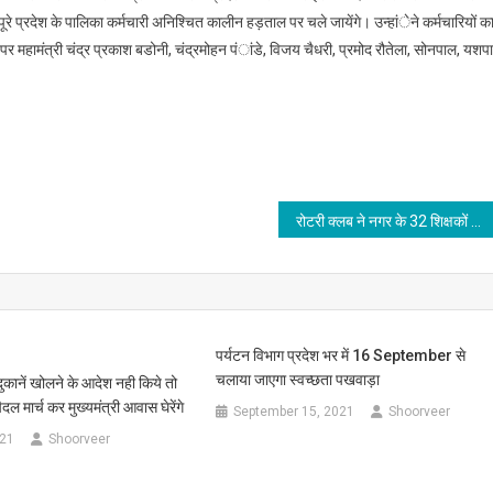
र पूरे प्रदेश के पालिका कर्मचारी अनिश्चित कालीन हड़ताल पर चले जायेंगे। उन्हांेने कर्मचारियों क
महामंत्री चंद्र प्रकाश बडोनी, चंद्रमोहन पंांडे, विजय चैधरी, प्रमोद रौतेला, सोनपाल, यशप
रोटरी क्लब ने नगर के 32 शिक्षकों को सम्मानित किया, वाइनवर्ग ऐलन स्कूल के प्रधानाचार्य लिसले मार्क टिंडेल को रोटरी की और से लाइफ टाईम एचीवमेंट फाॅर एजुकेशन के लिए सम्मानित किया गया
पर्यटन विभाग प्रदेश भर में 16 September से
चलाया जाएगा स्वच्छता पखवाड़ा
ुकानें खोलने के आदेश नही किये तो
पैदल मार्च कर मुख्यमंत्री आवास घेरेंगे
September 15, 2021
Shoorveer
021
Shoorveer