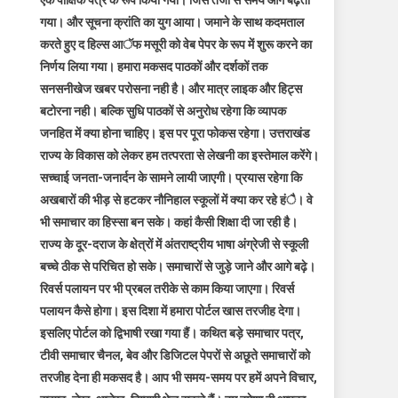
एक पाक्षिक पत्र के रूप किया गया। जिस तेजी से समय आगे बढ़ता
गया। और सूचना क्रांति का युग आया। जमाने के साथ कदमताल
करते हुए द हिल्स आॅफ मसूरी को वेब पेपर के रूप में शुरू करने का
निर्णय लिया गया। हमारा मकसद पाठकों और दर्शकों तक
सनसनीखेज खबर परोसना नही है। और मात्र लाइक और हिट्स
बटोरना नही। बल्कि सुधि पाठकों से अनुरोध रहेगा कि व्यापक
जनहित में क्या होना चाहिए। इस पर पूरा फोकस रहेगा। उत्तराखंड
राज्य के विकास को लेकर हम तत्परता से लेखनी का इस्तेमाल करेंगे।
सच्चाई जनता-जनार्दन के सामने लायी जाएगी। प्रयास रहेगा कि
अखबारों की भीड़ से हटकर नौनिहाल स्कूलों में क्या कर रहे हंै। वे
भी समाचार का हिस्सा बन सके। कहां कैसी शिक्षा दी जा रही है।
राज्य के दूर-दराज के क्षेत्रों में अंतराष्ट्रीय भाषा अंग्रेजी से स्कूली
बच्चे ठीक से परिचित हो सके। समाचारों से जुड़े जाने और आगे बढ़े।
रिवर्स पलायन पर भी प्रबल तरीके से काम किया जाएगा। रिवर्स
पलायन कैसे होगा। इस दिशा में हमारा पोर्टल खास तरजीह देगा।
इसलिए पोर्टल को द्विभाषी रखा गया हैं। कथित बड़े समाचार पत्र,
टीवी समाचार चैनल, बेव और डिजिटल पेपरों से अछूते समाचारों को
तरजीह देना ही मकसद है। आप भी समय-समय पर हमें अपने विचार,