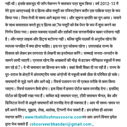
नही थी। इसके बावजूद भी जाॅन मेकनन ने समाचार पत्र शुरू किया। वर्ष 2012-13 में
मेरे द्वारा आरएनआई से द हिल्स ऑफ मसूरी का रजिस्ट्रेशन बतौर एक पाक्षिक पत्र के रूप
किया गया। जिस तेजी से समय आगे बढ़ता गया। और सूचना क्रांति का युग आया। जमाने
के साथ कदमताल करते हुए द हिल्स आॅफ मसूरी को वेब पेपर के रूप में शुरू करने का
निर्णय लिया गया। हमारा मकसद पाठकों और दर्शकों तक सनसनीखेज खबर परोसना नही
है। और मात्र लाइक और हिट्स बटोरना नही। बल्कि सुधि पाठकों से अनुरोध रहेगा कि
व्यापक जनहित में क्या होना चाहिए। इस पर पूरा फोकस रहेगा। उत्तराखंड राज्य के
विकास को लेकर हम तत्परता से लेखनी का इस्तेमाल करेंगे। सच्चाई जनता-जनार्दन के
सामने लायी जाएगी। प्रयास रहेगा कि अखबारों की भीड़ से हटकर नौनिहाल स्कूलों में क्या
कर रहे हंै। वे भी समाचार का हिस्सा बन सके। कहां कैसी शिक्षा दी जा रही है। राज्य के
दूर-दराज के क्षेत्रों में अंतराष्ट्रीय भाषा अंग्रेजी से स्कूली बच्चे ठीक से परिचित हो सके।
समाचारों से जुड़े जाने और आगे बढ़े। रिवर्स पलायन पर भी प्रबल तरीके से काम किया
जाएगा। रिवर्स पलायन कैसे होगा। इस दिशा में हमारा पोर्टल खास तरजीह देगा। इसलिए
पोर्टल को द्विभाषी रखा गया हैं। कथित बड़े समाचार पत्र, टीवी समाचार चैनल, बेव और
डिजिटल पेपरों से अछूते समाचारों को तरजीह देना ही मकसद है। आप भी समय-समय पर
हमें अपने विचार, सुझाव, लेख, आलेख, टिप्पणी भेज सकते हैं। हम हमेशा ही आपका
स्वागत करेंगे।
www.thehillsofmussoorie.com
पर आप अपने विचार इमेल
द्वारा भेज सकते हैं ।
shoorveerbhandari@gmail.com
,