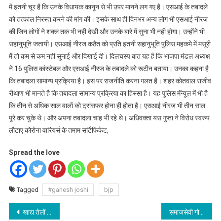
में इतनी चूर है कि उनके विधायक कानून से भी उपर मानने लग गए है। एसआई के तबादले
को तत्काल निरस्त करने की मांग की। इसके साथ ही दिनभर अन्य लोग भी एसआई नीरज
की जिन लोगों ने शक्ल तक भी नही देखी और उनके बारे में सुना भी नही होगा। उन्होंने भी
सहानुभूति जतायी। एसआई नीरज कठैत को प्रति इतनी सहानुभूति पुलिस महकमे में मसूरी
में तो कम से कम नही सुनाई और दिखाई दी। दिलचस्प बात यह है कि भाजपा मंडल अध्यक्ष
ने 16 पुलिस कांस्टेबल और एसआई नीरज के तबादले को रूटीन बताया। उनका कहना है
कि तबादला सामान्य प्रक्रिया है। इस पर राजनीति करना गलत है। शहर कोतवाल राजीव
रौथाण भी मानते है कि तबादला सामान्य प्रक्रिया का हिस्सा है। यह पुलिस मॅन्यूल में भी है
कि तीन से अधिक साल वालों को ट्रांसफर होना ही होता है। एसआई नीरज भी तीन साल
पूरे कर चुके थे। और अपना तबादला चाह भी रहे थे। अधिवक्ता यस गुप्ता ने विरोध स्वरुप
लौटाए कोरोना वारियर्स के तमाम सर्टिफिकेट,
Spread the love
Tagged
#ganesh joshi
bjp
Post
खाद्य तेलों की कीमतों में गिरावट शुरू@चूल्हे में महकेगा का तेल का तडका
समाजसेवी गोनियल,गूंज संस्था और पूर्व छात्र संघ अध्यक्ष आशीष ने राशन बांटा