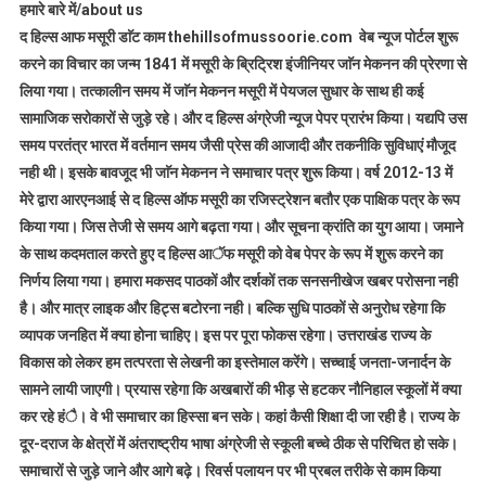
हमारे बारे में/about us
द हिल्स आफ मसूरी डाॅट काम thehillsofmussoorie.com वेब न्यूज पोर्टल शुरू
करने का विचार का जन्म 1841 में मसूरी के ब्रिट्रिश इंजीनियर जाॅन मेकनन की प्रेरणा से
लिया गया। तत्कालीन समय में जाॅन मेकनन मसूरी में पेयजल सुधार के साथ ही कई
सामाजिक सरोकारों से जुड़े रहे। और द हिल्स अंग्रेजी न्यूज पेपर प्रारंभ किया। यद्यपि उस
समय परतंत्र भारत में वर्तमान समय जैसी प्रेस की आजादी और तकनीकि सुविधाएं मौजूद
नही थी। इसके बावजूद भी जाॅन मेकनन ने समाचार पत्र शुरू किया। वर्ष 2012-13 में
मेरे द्वारा आरएनआई से द हिल्स ऑफ मसूरी का रजिस्ट्रेशन बतौर एक पाक्षिक पत्र के रूप
किया गया। जिस तेजी से समय आगे बढ़ता गया। और सूचना क्रांति का युग आया। जमाने
के साथ कदमताल करते हुए द हिल्स आॅफ मसूरी को वेब पेपर के रूप में शुरू करने का
निर्णय लिया गया। हमारा मकसद पाठकों और दर्शकों तक सनसनीखेज खबर परोसना नही
है। और मात्र लाइक और हिट्स बटोरना नही। बल्कि सुधि पाठकों से अनुरोध रहेगा कि
व्यापक जनहित में क्या होना चाहिए। इस पर पूरा फोकस रहेगा। उत्तराखंड राज्य के
विकास को लेकर हम तत्परता से लेखनी का इस्तेमाल करेंगे। सच्चाई जनता-जनार्दन के
सामने लायी जाएगी। प्रयास रहेगा कि अखबारों की भीड़ से हटकर नौनिहाल स्कूलों में क्या
कर रहे हंै। वे भी समाचार का हिस्सा बन सके। कहां कैसी शिक्षा दी जा रही है। राज्य के
दूर-दराज के क्षेत्रों में अंतराष्ट्रीय भाषा अंग्रेजी से स्कूली बच्चे ठीक से परिचित हो सके।
समाचारों से जुड़े जाने और आगे बढ़े। रिवर्स पलायन पर भी प्रबल तरीके से काम किया