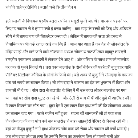
संजोने वाले प्रतिनिधि।
बताते चले कि तीन दिन प
हले रूड़की के विधायक प्रदीप बत्रा सपरिवार मसूरी घूमने आए थे। मास्क न पहनने पर
किए गए चालान से ये हंगामा क्यो हैं बरपा जानिए। कम उम्र के बच्चों की जिद और अडियले
रवैये ने विधायक बाप की छिछलेदर करवा दी। लेकिन विधायक की सत्ता की हनक ने
विधायिका पर भी कई सवाल खड़े कर दिए है। आज याद आता है जब देश के लोकतंत्र के
मंदिर समझे और माने जाने वाले लोकसभा अध्यक्ष सोमनाथ चटर्जी लाल बहादुर शास्त्री
राष्ट्रीय प्रशासन अकादमी में लैक्चर देने आए थे। और परिवार के साथ शाम को मालरोड
पर कार से घूमने निकले थे। उस वक्त मालरोड के दोनों बेरियर की पहरेदारी बुजुर्गवार यानि
सीनियर सिटीजन कौंसिल के लोगों के जिम्मे थी। बड़े अदब से बुजुर्गो ने सोमदादा के कार का
पांच सौ रूपये का चालान किया। तो सोम दादा ने चालान का दंड का भुगतान भी किया और
शाबासी भी दे गए। सोम दादा से बातचीत के लिए मैं भी उस वक्त लोअर मालरोड पर गया
था। वहां पर सोम दादा भुट्ट खा रहे थे। और ठेली से चाय भी पी और मुझे भी आॅफर की।
मै खबर लिखने घर लौट गया। कुछ देर में एक खबर फिर हाथ लगी की कि लोकसभा अध्यक्ष
का चालान कट गया। पहले यकीन नही हुआ। घटना की जानकारी ली तो पता चला
कि सोमदादा की कार पांच बजे बाद मालरोड से बाहर लाइब्रेरी बेरियर से निकल रही थी।
वहां पर मौजूद बुजुर्गो नंे हाथ जोड़कर सोम दादा को रोका और चालान की पर्ची थमा दी।
जब सोम दादा को पता लगा कि उन्होंने नियम का उल्लंघन किय तो गलती मानी और