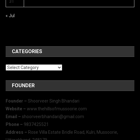
31
« Jul
CATEGORIES
Categories
FOUNDER
Founder –
Shoorveer Singh Bhandari
Website –
www.thehillsofmussoorie.com
Email –
shoorveerbhandari@gmail.com
Phone –
9837425521
Address –
Rose Villa Estate Bridle Road, Kulri, Mussoorie,