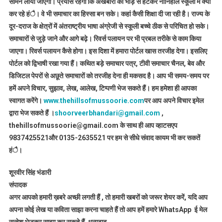
सामने लायी जाएगी। प्रयास रहेगा कि अखबारों की भीड़ से हटकर नौनिहाल स्कूलों में क्या
कर रहे हंै। वे भी समाचार का हिस्सा बन सके। कहां कैसी शिक्षा दी जा रही है। राज्य के
दूर-दराज के क्षेत्रों में अंतराष्ट्रीय भाषा अंग्रेजी से स्कूली बच्चे ठीक से परिचित हो सके।
समाचारों से जुड़े जाने और आगे बढ़े। रिवर्स पलायन पर भी प्रबल तरीके से काम किया
जाएगा। रिवर्स पलायन कैसे होगा। इस दिशा में हमारा पोर्टल खास तरजीह देगा। इसलिए
पोर्टल को द्विभाषी रखा गया हैं। कथित बड़े समाचार पत्र, टीवी समाचार चैनल, बेव और
डिजिटल पेपरों से अछूते समाचारों को तरजीह देना ही मकसद है। आप भी समय-समय पर
हमें अपने विचार, सुझाव, लेख, आलेख, टिप्पणी भेज सकते हैं। हम हमेशा ही आपका
स्वागत करेंगे।
www.thehillsofmussoorie.com
पर आप अपने विचार इमेल
द्वारा भेज सकते हैं ।
shoorveerbhandari@gmail.com
,
thehillsofmussoorie@gmail.com के साथ ही आप व्हाटसएप
9837425521
और 0135-2635521 पर हम से सीधे संवाद कायम भी कर सकतें
हंै।
शूरवीर सिंह भंडारी
संपादक
अगर आपको हमारी ख़बरे अच्छी लगती हैं , तो हमारी खबरों को जरूर शेयर करें, यदि आप
अपना कोई लेख या कविता साझा करना चाहते हैं तो आप हमें हमारे WhatsApp ई मेल