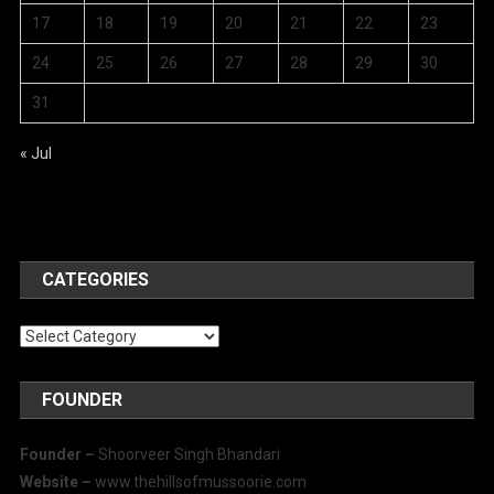
17
18
19
20
21
22
23
24
25
26
27
28
29
30
31
« Jul
CATEGORIES
Categories
FOUNDER
Founder –
Shoorveer Singh Bhandari
Website –
www.thehillsofmussoorie.com