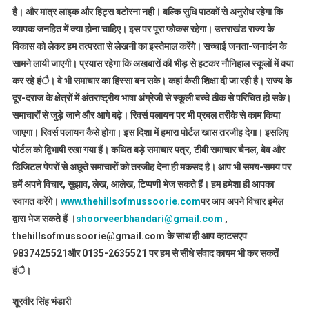
है। और मात्र लाइक और हिट्स बटोरना नही। बल्कि सुधि पाठकों से अनुरोध रहेगा कि
व्यापक जनहित में क्या होना चाहिए। इस पर पूरा फोकस रहेगा। उत्तराखंड राज्य के
विकास को लेकर हम तत्परता से लेखनी का इस्तेमाल करेंगे। सच्चाई जनता-जनार्दन के
सामने लायी जाएगी। प्रयास रहेगा कि अखबारों की भीड़ से हटकर नौनिहाल स्कूलों में क्या
कर रहे हंै। वे भी समाचार का हिस्सा बन सके। कहां कैसी शिक्षा दी जा रही है। राज्य के
दूर-दराज के क्षेत्रों में अंतराष्ट्रीय भाषा अंग्रेजी से स्कूली बच्चे ठीक से परिचित हो सके।
समाचारों से जुड़े जाने और आगे बढ़े। रिवर्स पलायन पर भी प्रबल तरीके से काम किया
जाएगा। रिवर्स पलायन कैसे होगा। इस दिशा में हमारा पोर्टल खास तरजीह देगा। इसलिए
पोर्टल को द्विभाषी रखा गया हैं। कथित बड़े समाचार पत्र, टीवी समाचार चैनल, बेव और
डिजिटल पेपरों से अछूते समाचारों को तरजीह देना ही मकसद है। आप भी समय-समय पर
हमें अपने विचार, सुझाव, लेख, आलेख, टिप्पणी भेज सकते हैं। हम हमेशा ही आपका
स्वागत करेंगे।
www.thehillsofmussoorie.com
पर आप अपने विचार इमेल
द्वारा भेज सकते हैं ।
shoorveerbhandari@gmail.com
,
thehillsofmussoorie@gmail.com के साथ ही आप व्हाटसएप
9837425521
और 0135-2635521 पर हम से सीधे संवाद कायम भी कर सकतें
हंै।
शूरवीर सिंह भंडारी