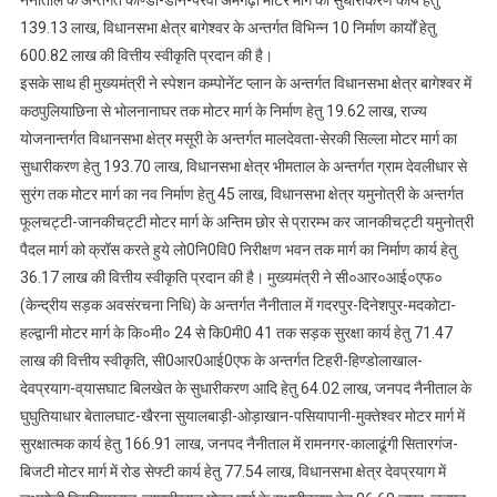
नैनीताल के अन्तर्गत काण्डा-डौन-परेवा अमगढ़ी मोटर मार्ग का सुधारीकरण कार्य हेतु
139.13 लाख, विधानसभा क्षेत्र बागेश्वर के अन्तर्गत विभिन्न 10 निर्माण कार्यों हेतु
600.82 लाख की वित्तीय स्वीकृति प्रदान की है।
इसके साथ ही मुख्यमंत्री ने स्पेशन कम्पोनेंट प्लान के अन्तर्गत विधानसभा क्षेत्र बागेश्वर में
कठपुलियाछिना से भोलनानाघर तक मोटर मार्ग के निर्माण हेतु 19.62 लाख, राज्य
योजनान्तर्गत विधानसभा क्षेत्र मसूरी के अन्तर्गत मालदेवता-सेरकी सिल्ला मोटर मार्ग का
सुधारीकरण हेतु 193.70 लाख, विधानसभा क्षेत्र भीमताल के अन्तर्गत ग्राम देवलीधार से
सुरंग तक मोटर मार्ग का नव निर्माण हेतु 45 लाख, विधानसभा क्षेत्र यमुनोत्री के अन्तर्गत
फूलचट्टी-जानकीचट्टी मोटर मार्ग के अन्तिम छोर से प्रारम्भ कर जानकीचट्टी यमुनोत्री
पैदल मार्ग को क्रॉस करते हुये लो0नि0वि0 निरीक्षण भवन तक मार्ग का निर्माण कार्य हेतु
36.17 लाख की वित्तीय स्वीकृति प्रदान की है। मुख्यमंत्री ने सी०आर०आई०एफ०
(केन्द्रीय सड़क अवसंरचना निधि) के अन्तर्गत नैनीताल में गदरपुर-दिनेशपुर-मदकोटा-
हल्द्वा
नी मोटर मार्ग के कि०मी० 24 से कि0मी0 41 तक सड़क सुरक्षा कार्य हेतु 71.47
लाख की वित्तीय स्वीकृति, सी0आर0आई0एफ के अन्तर्गत टिहरी-हिण्डोलाखाल-
देवप्रयाग-व्
यासघाट बिलखेत के सुधारीकरण आदि हेतु 64.02 लाख, जनपद नैनीताल के
घुघुतियाधार बेतालघाट-खैरना सुयालबाड़ी-ओड़ाखान-पसियापानी-मु
क्तेश्वर मोटर मार्ग में
सुरक्षात्मक कार्य हेतु 166.91 लाख, जनपद नैनीताल में रामनगर-कालाढूंगी सितारगंज-
बिजटी मोटर मार्ग में रोड सेफ्टी कार्य हेतु 77.54 लाख, विधानसभा क्षेत्र देवप्रयाग में