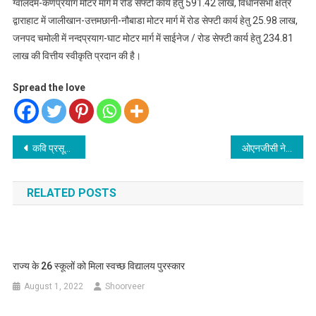
ग्वालदम-कर्णप्
रयाग मोटर मार्ग में रोड सेफ्टी कार्य हेतु 591.42 लाख, विधानसभा क्षेत्र
द्वाराहाट में जालीखान-उत्तमछानी-नौबाडा मोटर मार्ग में रोड सेफ्टी कार्य हेतु 25.98 लाख,
जनपद चमोली में नन्दप्रयाग-घाट मोटर मार्ग में साईनेज / रोड सेफ्टी कार्य हेतु 234.81
लाख की वित्तीय स्वीकृति प्रदान की है।
Spread the love
Post
कवि प्रसून जोशी ने मुख्यमंत्री शिष्टाचार भेंट की
ओएनजीसी ने आज़ादी का अमृत महोत्सव के तहत अनेक गतिविधियों का आयोजन किया
navigation
RELATED POSTS
राज्य के 26 स्कूलों को मिला स्वच्छ विद्यालय पुरस्कार
August 1, 2022
Shoorveer