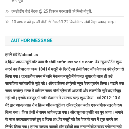
कार्य पूरा
एमडीडीए बोर्ड बैठक @ 25 विकास प्रस्तावों को मिली मंजूरी,
10 अगस्त को हर की पौड़ी से निकलेगी 22 किलोमीटर लंबी पैदल कावड़ यात्रा
AUTHOR MESSAGE
हमारे बारे में/about us
द हिल्स आफ मसूरी डाॅट काम thehillsofmussoorie.com वेब न्यूज पोर्टल शुरू
करने का विचार का जन्म 1841 में मसूरी के ब्रिट्रिश इंजीनियर जाॅन मेकनन की प्रेरणा से
लिया गया। तत्कालीन समय में जाॅन मेकनन मसूरी में पेयजल सुधार के साथ ही कई
सामाजिक सरोकारों से जुड़े रहे। और द हिल्स अंग्रेजी न्यूज पेपर प्रारंभ किया। यद्यपि उस
समय परतंत्र भारत में वर्तमान समय जैसी प्रेस की आजादी और तकनीकि सुविधाएं मौजूद
नही थी। इसके बावजूद भी जाॅन मेकनन ने समाचार पत्र शुरू किया। वर्ष 2012-13 में
मेरे द्वारा आरएनआई से द हिल्स ऑफ मसूरी का रजिस्ट्रेशन बतौर एक पाक्षिक पत्र के रूप
किया गया। जिस तेजी से समय आगे बढ़ता गया। और सूचना क्रांति का युग आया। जमाने
के साथ कदमताल करते हुए द हिल्स आॅफ मसूरी को वेब पेपर के रूप में शुरू करने का
निर्णय लिया गया। हमारा मकसद पाठकों और दर्शकों तक सनसनीखेज खबर परोसना नही