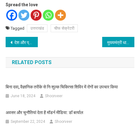
Spread the love
Tagged
उत्तराखंड
चीफ सेक्रेटरी
Post
देश और प्रदेश में उल्लास और धूमधाम से मनाई गई स्वाधीनता दिवस की 74वीं वर्षगांठ, सरकारी और अर्धसरकारी कार्यालयों में फहराया गया तिरंगा, देहरादून में सीएम ने सार्वजनिक ध्वजारोहण किया, सी एम धामी ने की अनेक घोषणा, 10 वी और 12 वे के छात्रो को मिलेगा टेबलेट
मुख्यमंत्री धामी ने प्रदेश की ग्रीष्मकालीन राजधानी गैरसैंण (भराड़ीसैंण) विधानसभा परिसर में स्वतंत्रता दिवस पर ध्वजारोहण किया
navigation
RELATED POSTS
बिना दवा, वैज्ञानिक तरीके से निःशुल्क चिकित्सा शिविर में रोगों का उपचार किया
June 18, 2024
Shoorveer
अवसर और चुनौतियां देता है मॉडर्न मीडिया: डॉ बर्त्वाल
September 22, 2024
Shoorveer