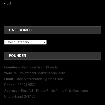
« Jul
CATEGORIES
Categories
FOUNDER
Founder –
Shoorveer Singh Bhandari
Website –
www.thehillsofmussoorie.com
Email –
shoorveerbhandari@gmail.com
Phone –
9837425521
Address –
Rose Villa Estate Bridle Road, Kulri, Mussoorie,
Uttarakhand. 248179