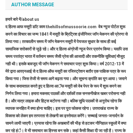
AUTHOR MESSAGE
हमारे बारे में/about us
द हिल्स आफ मसूरी डाॅट काम thehillsofmussoorie.com वेब न्यूज पोर्टल शुरू
करने का विचार का जन्म 1841 में मसूरी के ब्रिट्रिश इंजीनियर जाॅन मेकनन की प्रेरणा से
लिया गया। तत्कालीन समय में जाॅन मेकनन मसूरी में पेयजल सुधार के साथ ही कई
सामाजिक सरोकारों से जुड़े रहे। और द हिल्स अंग्रेजी न्यूज पेपर प्रारंभ किया। यद्यपि उस
समय परतंत्र भारत में वर्तमान समय जैसी प्रेस की आजादी और तकनीकि सुविधाएं मौजूद
नही थी। इसके बावजूद भी जाॅन मेकनन ने समाचार पत्र शुरू किया। वर्ष 2012-13 में
मेरे द्वारा आरएनआई से द हिल्स ऑफ मसूरी का रजिस्ट्रेशन बतौर एक पाक्षिक पत्र के रूप
किया गया। जिस तेजी से समय आगे बढ़ता गया। और सूचना क्रांति का युग आया। जमाने
के साथ कदमताल करते हुए द हिल्स आॅफ मसूरी को वेब पेपर के रूप में शुरू करने का
निर्णय लिया गया। हमारा मकसद पाठकों और दर्शकों तक सनसनीखेज खबर परोसना नही
है। और मात्र लाइक और हिट्स बटोरना नही। बल्कि सुधि पाठकों से अनुरोध रहेगा कि
व्यापक जनहित में क्या होना चाहिए। इस पर पूरा फोकस रहेगा। उत्तराखंड राज्य के
विकास को लेकर हम तत्परता से लेखनी का इस्तेमाल करेंगे। सच्चाई जनता-जनार्दन के
सामने लायी जाएगी। प्रयास रहेगा कि अखबारों की भीड़ से हटकर नौनिहाल स्कूलों में क्या
कर रहे हंै। वे भी समाचार का हिस्सा बन सके। कहां कैसी शिक्षा दी जा रही है। राज्य के