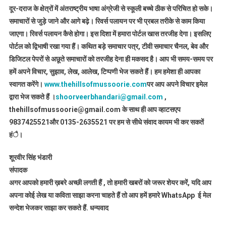
दूर-दराज के क्षेत्रों में अंतराष्ट्रीय भाषा अंग्रेजी से स्कूली बच्चे ठीक से परिचित हो सके।
समाचारों से जुड़े जाने और आगे बढ़े। रिवर्स पलायन पर भी प्रबल तरीके से काम किया
जाएगा। रिवर्स पलायन कैसे होगा। इस दिशा में हमारा पोर्टल खास तरजीह देगा। इसलिए
पोर्टल को द्विभाषी रखा गया हैं। कथित बड़े समाचार पत्र, टीवी समाचार चैनल, बेव और
डिजिटल पेपरों से अछूते समाचारों को तरजीह देना ही मकसद है। आप भी समय-समय पर
हमें अपने विचार, सुझाव, लेख, आलेख, टिप्पणी भेज सकते हैं। हम हमेशा ही आपका
स्वागत करेंगे।
www.thehillsofmussoorie.com
पर आप अपने विचार इमेल
द्वारा भेज सकते हैं ।
shoorveerbhandari@gmail.com
,
thehillsofmussoorie@gmail.com के साथ ही आप व्हाटसएप
9837425521
और 0135-2635521 पर हम से सीधे संवाद कायम भी कर सकतें
हंै।
शूरवीर सिंह भंडारी
संपादक
अगर आपको हमारी ख़बरे अच्छी लगती हैं , तो हमारी खबरों को जरूर शेयर करें, यदि आप
अपना कोई लेख या कविता साझा करना चाहते हैं तो आप हमें हमारे WhatsApp ई मेल
सन्देश भेजकर साझा कर सकते हैं.
धन्यवाद