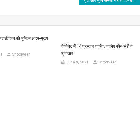
गूंज और भुली संस्था ने बच्चों के बोद्धिक विकास को लर्निंग प्रोग्राम Let’s light up तैयार किया
स फाउंडेशन की भूमिका अहम-मुख्य
कैबिनेट में 14 प्रस्ताव पारित, जानिए कौन से है ये
प्रस्ताव
21
Shoorveer
June 9, 2021
Shoorveer