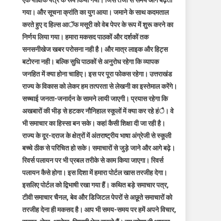
एक पाक्षिक पत्र के रूप किया गया। जिस तेजी से समय आगे बढ़ता
गया। और सूचना क्रांति का युग आया। जमाने के साथ कदमताल
करते हुए द हिल्स आॅफ मसूरी को वेब पेपर के रूप में शुरू करने का
निर्णय लिया गया। हमारा मकसद पाठकों और दर्शकों तक
सनसनीखेज खबर परोसना नही है। और मात्र लाइक और हिट्स
बटोरना नही। बल्कि सुधि पाठकों से अनुरोध रहेगा कि व्यापक
जनहित में क्या होना चाहिए। इस पर पूरा फोकस रहेगा। उत्तराखंड
राज्य के विकास को लेकर हम तत्परता से लेखनी का इस्तेमाल करेंगे।
सच्चाई जनता-जनार्दन के सामने लायी जाएगी। प्रयास रहेगा कि
अखबारों की भीड़ से हटकर नौनिहाल स्कूलों में क्या कर रहे हंै। वे
भी समाचार का हिस्सा बन सके। कहां कैसी शिक्षा दी जा रही है।
राज्य के दूर-दराज के क्षेत्रों में अंतराष्ट्रीय भाषा अंग्रेजी से स्कूली
बच्चे ठीक से परिचित हो सके। समाचारों से जुड़े जाने और आगे बढ़े।
रिवर्स पलायन पर भी प्रबल तरीके से काम किया जाएगा। रिवर्स
पलायन कैसे होगा। इस दिशा में हमारा पोर्टल खास तरजीह देगा।
इसलिए पोर्टल को द्विभाषी रखा गया हैं। कथित बड़े समाचार पत्र,
टीवी समाचार चैनल, बेव और डिजिटल पेपरों से अछूते समाचारों को
तरजीह देना ही मकसद है। आप भी समय-समय पर हमें अपने विचार,