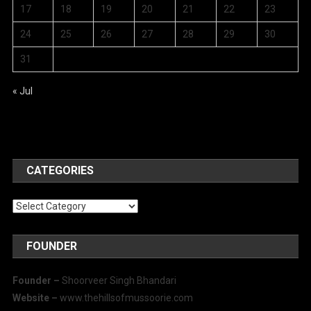
17
18
19
20
21
22
23
24
25
26
27
28
29
30
31
« Jul
CATEGORIES
Categories
FOUNDER
Founder –
Shoorveer Singh Bhandari
Website –
www.thehillsofmussoorie.com