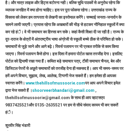
है। और मात्र लाइक और हिट्स बटोरना नही। बल्कि सुधि पाठकों से अनुरोध रहेगा कि
व्यापक जनहित में क्या होना चाहिए। इस पर पूरा फोकस रहेगा। उत्तराखंड राज्य के
विकास को लेकर हम तत्परता से लेखनी का इस्तेमाल करेंगे। सच्चाई जनता-जनार्दन के
सामने लायी जाएगी। प्रयास रहेगा कि अखबारों की भीड़ से हटकर नौनिहाल स्कूलों में क्या
कर रहे हंै। वे भी समाचार का हिस्सा बन सके। कहां कैसी शिक्षा दी जा रही है। राज्य के
दूर-दराज के क्षेत्रों में अंतराष्ट्रीय भाषा अंग्रेजी से स्कूली बच्चे ठीक से परिचित हो सके।
समाचारों से जुड़े जाने और आगे बढ़े। रिवर्स पलायन पर भी प्रबल तरीके से काम किया
जाएगा। रिवर्स पलायन कैसे होगा। इस दिशा में हमारा पोर्टल खास तरजीह देगा। इसलिए
पोर्टल को द्विभाषी रखा गया हैं। कथित बड़े समाचार पत्र, टीवी समाचार चैनल, बेव और
डिजिटल पेपरों से अछूते समाचारों को तरजीह देना ही मकसद है। आप भी समय-समय पर
हमें अपने विचार, सुझाव, लेख, आलेख, टिप्पणी भेज सकते हैं। हम हमेशा ही आपका
स्वागत करेंगे।
www.thehillsofmussoorie.com
पर आप अपने विचार इमेल
द्वारा भेज सकते हैं ।
shoorveerbhandari@gmail.com
,
thehillsofmussoorie@gmail.com के साथ ही आप व्हाटसएप
9837425521
और 0135-2635521 पर हम से सीधे संवाद कायम भी कर सकतें
हंै।
शूरवीर सिंह भंडारी