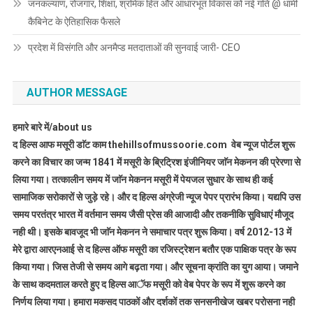
जनकल्याण, रोजगार, शिक्षा, श्रमिक हित और आधारभूत विकास को नई गति @ धामी
कैबिनेट के ऐतिहासिक फैसले
प्रदेश में विसंगति और अनमैप्ड मतदाताओं की सुनवाई जारी- CEO
AUTHOR MESSAGE
हमारे बारे में/about us
द हिल्स आफ मसूरी डाॅट काम thehillsofmussoorie.com वेब न्यूज पोर्टल शुरू
करने का विचार का जन्म 1841 में मसूरी के ब्रिट्रिश इंजीनियर जाॅन मेकनन की प्रेरणा से
लिया गया। तत्कालीन समय में जाॅन मेकनन मसूरी में पेयजल सुधार के साथ ही कई
सामाजिक सरोकारों से जुड़े रहे। और द हिल्स अंग्रेजी न्यूज पेपर प्रारंभ किया। यद्यपि उस
समय परतंत्र भारत में वर्तमान समय जैसी प्रेस की आजादी और तकनीकि सुविधाएं मौजूद
नही थी। इसके बावजूद भी जाॅन मेकनन ने समाचार पत्र शुरू किया। वर्ष 2012-13 में
मेरे द्वारा आरएनआई से द हिल्स ऑफ मसूरी का रजिस्ट्रेशन बतौर एक पाक्षिक पत्र के रूप
किया गया। जिस तेजी से समय आगे बढ़ता गया। और सूचना क्रांति का युग आया। जमाने
के साथ कदमताल करते हुए द हिल्स आॅफ मसूरी को वेब पेपर के रूप में शुरू करने का
निर्णय लिया गया। हमारा मकसद पाठकों और दर्शकों तक सनसनीखेज खबर परोसना नही