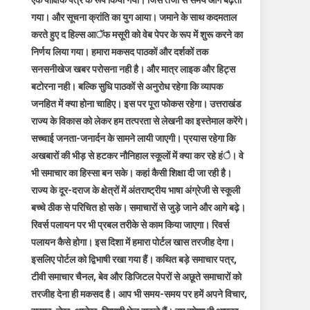
एक पाक्षिक पत्र के रूप किया गया। जिस तेजी से समय आगे बढ़ता
गया। और सूचना क्रांति का युग आया। जमाने के साथ कदमताल
करते हुए द हिल्स आॅफ मसूरी को वेब पेपर के रूप में शुरू करने का
निर्णय लिया गया। हमारा मकसद पाठकों और दर्शकों तक
सनसनीखेज खबर परोसना नही है। और मात्र लाइक और हिट्स
बटोरना नही। बल्कि सुधि पाठकों से अनुरोध रहेगा कि व्यापक
जनहित में क्या होना चाहिए। इस पर पूरा फोकस रहेगा। उत्तराखंड
राज्य के विकास को लेकर हम तत्परता से लेखनी का इस्तेमाल करेंगे।
सच्चाई जनता-जनार्दन के सामने लायी जाएगी। प्रयास रहेगा कि
अखबारों की भीड़ से हटकर नौनिहाल स्कूलों में क्या कर रहे हंै। वे
भी समाचार का हिस्सा बन सके। कहां कैसी शिक्षा दी जा रही है।
राज्य के दूर-दराज के क्षेत्रों में अंतराष्ट्रीय भाषा अंग्रेजी से स्कूली
बच्चे ठीक से परिचित हो सके। समाचारों से जुड़े जाने और आगे बढ़े।
रिवर्स पलायन पर भी प्रबल तरीके से काम किया जाएगा। रिवर्स
पलायन कैसे होगा। इस दिशा में हमारा पोर्टल खास तरजीह देगा।
इसलिए पोर्टल को द्विभाषी रखा गया हैं। कथित बड़े समाचार पत्र,
टीवी समाचार चैनल, बेव और डिजिटल पेपरों से अछूते समाचारों को
तरजीह देना ही मकसद है। आप भी समय-समय पर हमें अपने विचार,