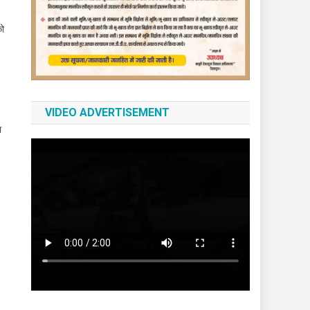
को
VIDEO ADVERTISEMENT
ा