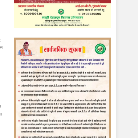
र
ाण
क
ना