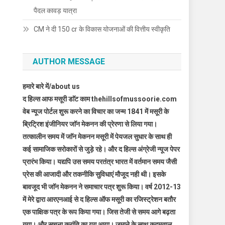
पैदल कावड़ यात्रा
CM ने दी 150 cr के विकास योजनाओं की वित्तीय स्वीकृति
AUTHOR MESSAGE
हमारे बारे में/about us
द हिल्स आफ मसूरी डाॅट काम thehillsofmussoorie.com
वेब न्यूज पोर्टल शुरू करने का विचार का जन्म 1841 में मसूरी के
ब्रिट्रिश इंजीनियर जाॅन मेकनन की प्रेरणा से लिया गया।
तत्कालीन समय में जाॅन मेकनन मसूरी में पेयजल सुधार के साथ ही
कई सामाजिक सरोकारों से जुड़े रहे। और द हिल्स अंग्रेजी न्यूज पेपर
प्रारंभ किया। यद्यपि उस समय परतंत्र भारत में वर्तमान समय जैसी
प्रेस की आजादी और तकनीकि सुविधाएं मौजूद नही थी। इसके
बावजूद भी जाॅन मेकनन ने समाचार पत्र शुरू किया। वर्ष 2012-13
में मेरे द्वारा आरएनआई से द हिल्स ऑफ मसूरी का रजिस्ट्रेशन बतौर
एक पाक्षिक पत्र के रूप किया गया। जिस तेजी से समय आगे बढ़ता
गया। और सूचना क्रांति का युग आया। जमाने के साथ कदमताल