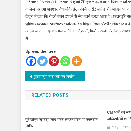
में तैनात गंभीर रूप से बीमार गबर सिंह को 20 हजार रूपये की आर्थिक मद्द की गई
कालेज, महात्मा योगेश्वर विधा मंदिर इंटर कालेज, सेंट लारेंस और आरएन भार्गव 
कैंतुरा ने कहा कि रोटरी क्लब दशकों से सेवा कार्य करता आया है। छात्रवृत्ति सब
सुविज्ञ सब्बरवाल, डायरेक्टर स्काॅउलरशिप विपुल मित्तल, रोटरी सचिव संजय 
अग्रवाल, कर्नल एसबी लाल, मनोरंजन त्रिपाठी, फिरोज अली, रोट्रेक्ट अध्यक्
थे।
Spread the love
Post
मुख्यमंत्री ने दी विभिन्न निर्माण कार्यों हेतु वित्तीय स्वीकृति
navigation
RELATED POSTS
CM धामी का सख्त
अधिकारियों का न
पूर्व सीएम त्रिवेंद्र सिंह रावत के जन्म दिन पर रक्तदान
शिविर
May 1, 202