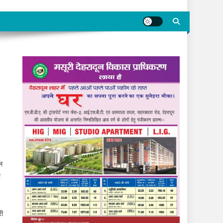
ाल
ं
री