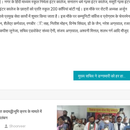
। नगर के हिंदी माध्यम स्कूल निर्मला इंटर कालेज, सनातन धर्म गल्र्स इंटर कालेज, मसूरी गल्र्स इंट
इंटर कालेज के छात्रों को प्रति स्कूल 200 काॅपियां बांटी गई। इस मौके पर रोटरी अध्यक्ष अर्जुन
से प्रमुख सेवा कार्यो में शुमार किया जाता है। इस मौके पर कम्युनिटी सर्विस व प्रोग्राम के चेयरमेन
जैन, शैलेंद्र कर्णवाल, रणबीर ंिसह, नितीश मोहन, विनेष सिंघल, डी के जैन, नरेश अग्रवाल, रज
ष कपीश जुनेजा, सचिव एडवोकेट संध्या ऐनी, संजय अग्रवाल, अश्वनी मित्तल, शलभ गर्ग आदि मौजूद
मुख्य सचिव ने डग्गामारी को हर हाल में रोकने के निर्देश दिए
 कदम@भूमि क्रय के मामले में
िलंबन
5
Shoorveer