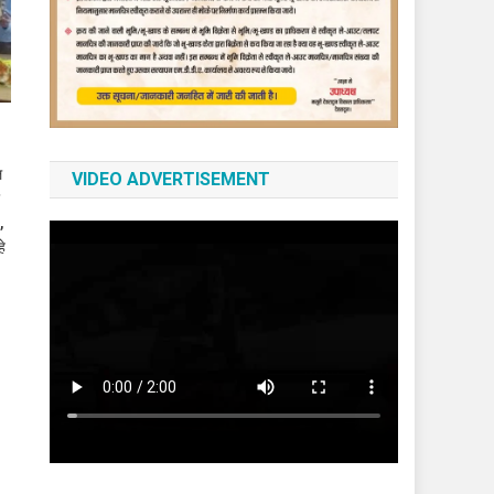
ल
VIDEO ADVERTISEMENT
र
,
हे