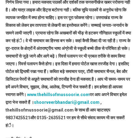
निर्णय लिया गया। हमारा मकसद पाठकों और दर्शकों तक सनसनीखेज खबर परोसना नही
है। और मात्र लाइक और हिट्स बटोरना नही। बल्कि सुधि पाठकों से अनुरोध रहेगा कि
व्यापक जनहित में क्या होना चाहिए। इस पर पूरा फोकस रहेगा। उत्तराखंड राज्य के
विकास को लेकर हम तत्परता से लेखनी का इस्तेमाल करेंगे। सच्चाई जनता-जनार्दन के
सामने लायी जाएगी। प्रयास रहेगा कि अखबारों की भीड़ से हटकर नौनिहाल स्कूलों में क्या
कर रहे हंै। वे भी समाचार का हिस्सा बन सके। कहां कैसी शिक्षा दी जा रही है। राज्य के
दूर-दराज के क्षेत्रों में अंतराष्ट्रीय भाषा अंग्रेजी से स्कूली बच्चे ठीक से परिचित हो सके।
समाचारों से जुड़े जाने और आगे बढ़े। रिवर्स पलायन पर भी प्रबल तरीके से काम किया
जाएगा। रिवर्स पलायन कैसे होगा। इस दिशा में हमारा पोर्टल खास तरजीह देगा। इसलिए
पोर्टल को द्विभाषी रखा गया हैं। कथित बड़े समाचार पत्र, टीवी समाचार चैनल, बेव और
डिजिटल पेपरों से अछूते समाचारों को तरजीह देना ही मकसद है। आप भी समय-समय पर
हमें अपने विचार, सुझाव, लेख, आलेख, टिप्पणी भेज सकते हैं। हम हमेशा ही आपका
स्वागत करेंगे।
www.thehillsofmussoorie.com
पर आप अपने विचार इमेल
द्वारा भेज सकते हैं ।
shoorveerbhandari@gmail.com
,
thehillsofmussoorie@gmail.com के साथ ही आप व्हाटसएप
9837425521
और 0135-2635521 पर हम से सीधे संवाद कायम भी कर सकतें
हंै।