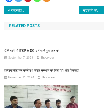
Post
राष्ट्रपति परमार्थ निकेतन आश्रम ऋषिकेश में गंगा आरती में शामिल हुए
राष्ट्रपति कोविंद ने शांतिकुंज के स्वर्ण जयंती समारोह में किये कार्यों की प्रसंशा की
navigation
RELATED POSTS
CM धामी से ITBP के DG अनीस ने मुलाकात की
September 7, 2023
Shoorveer
हल्द्वानी मेडिकल कॉलेज व कैंसर संस्थान को मिली 11 और फैकल्टी
November 21, 2024
Shoorveer