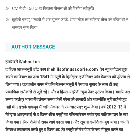
CM ने दी 150 cr के विकास योजनाओं की वित्तीय स्वीकृति
झुमैलो ग्रुप@”सखी री अब झूलन जाऊं, आया तीज का त्यौहार”तीज पर महिलाओं ने
जमकर नृत्य किया
AUTHOR MESSAGE
हमारे बारे में/about us
द हिल्स आफ मसूरी डाॅट काम thehillsofmussoorie.com वेब न्यूज पोर्टल शुरू
करने का विचार का जन्म 1841 में मसूरी के ब्रिट्रिश इंजीनियर जाॅन मेकनन की प्रेरणा से
लिया गया। तत्कालीन समय में जाॅन मेकनन मसूरी में पेयजल सुधार के साथ ही कई
सामाजिक सरोकारों से जुड़े रहे। और द हिल्स अंग्रेजी न्यूज पेपर प्रारंभ किया। यद्यपि उस
समय परतंत्र भारत में वर्तमान समय जैसी प्रेस की आजादी और तकनीकि सुविधाएं मौजूद
नही थी। इसके बावजूद भी जाॅन मेकनन ने समाचार पत्र शुरू किया। वर्ष 2012-13 में
मेरे द्वारा आरएनआई से द हिल्स ऑफ मसूरी का रजिस्ट्रेशन बतौर एक पाक्षिक पत्र के रूप
किया गया। जिस तेजी से समय आगे बढ़ता गया। और सूचना क्रांति का युग आया। जमाने
के साथ कदमताल करते हुए द हिल्स आॅफ मसूरी को वेब पेपर के रूप में शुरू करने का