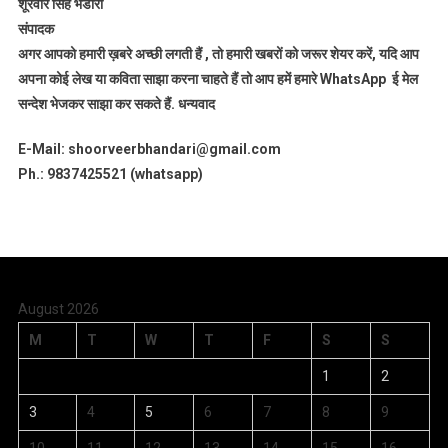
शूरवीर सिंह भंडारी
संपादक
अगर आपको हमारी ख़बरे अच्छी लगती हैं , तो हमारी खबरों को जरूर शेयर करें, यदि आप
अपना कोई लेख या कविता साझा करना चाहते हैं तो आप हमें हमारे WhatsApp ई मेल
सन्देश भेजकर साझा कर सकते हैं.
धन्यवाद
E-Mail: shoorveerbhandari@gmail.com
Ph.: 9837425521 (whatsapp)
August 2026
M
T
W
T
F
S
S
1
2
3
4
5
6
7
8
9