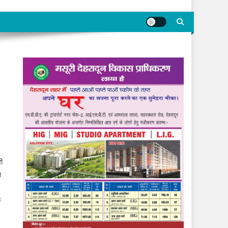
री
ा
क