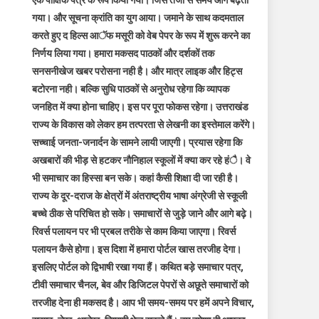
एक पाक्षिक पत्र के रूप किया गया। जिस तेजी से समय आगे बढ़ता
गया। और सूचना क्रांति का युग आया। जमाने के साथ कदमताल
करते हुए द हिल्स आॅफ मसूरी को वेब पेपर के रूप में शुरू करने का
निर्णय लिया गया। हमारा मकसद पाठकों और दर्शकों तक
सनसनीखेज खबर परोसना नही है। और मात्र लाइक और हिट्स
बटोरना नही। बल्कि सुधि पाठकों से अनुरोध रहेगा कि व्यापक
जनहित में क्या होना चाहिए। इस पर पूरा फोकस रहेगा। उत्तराखंड
राज्य के विकास को लेकर हम तत्परता से लेखनी का इस्तेमाल करेंगे।
सच्चाई जनता-जनार्दन के सामने लायी जाएगी। प्रयास रहेगा कि
अखबारों की भीड़ से हटकर नौनिहाल स्कूलों में क्या कर रहे हंै। वे
भी समाचार का हिस्सा बन सके। कहां कैसी शिक्षा दी जा रही है।
राज्य के दूर-दराज के क्षेत्रों में अंतराष्ट्रीय भाषा अंग्रेजी से स्कूली
बच्चे ठीक से परिचित हो सके। समाचारों से जुड़े जाने और आगे बढ़े।
रिवर्स पलायन पर भी प्रबल तरीके से काम किया जाएगा। रिवर्स
पलायन कैसे होगा। इस दिशा में हमारा पोर्टल खास तरजीह देगा।
इसलिए पोर्टल को द्विभाषी रखा गया हैं। कथित बड़े समाचार पत्र,
टीवी समाचार चैनल, बेव और डिजिटल पेपरों से अछूते समाचारों को
तरजीह देना ही मकसद है। आप भी समय-समय पर हमें अपने विचार,