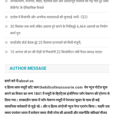
जनकल्याण, रोजगार, शिक्षा, श्रमिक हित और आधारभूत विकास को नई गति @ धामी
कैबिनेट के ऐतिहासिक फैसले
प्रदेश में विसंगति और अनमैप्ड मतदाताओं की सुनवाई जारी- CEO
30 सितंबर तक सभी लंबित आवास पूरे करने के निर्देश@ 6,464 आवासों का निर्माण
कार्य पूरा
एमडीडीए बोर्ड बैठक @ 25 विकास प्रस्तावों को मिली मंजूरी,
10 अगस्त को हर की पौड़ी से निकलेगी 22 किलोमीटर लंबी पैदल कावड़ यात्रा
AUTHOR MESSAGE
हमारे बारे में/about us
द हिल्स आफ मसूरी डाॅट काम thehillsofmussoorie.com वेब न्यूज पोर्टल शुरू
करने का विचार का जन्म 1841 में मसूरी के ब्रिट्रिश इंजीनियर जाॅन मेकनन की प्रेरणा से
लिया गया। तत्कालीन समय में जाॅन मेकनन मसूरी में पेयजल सुधार के साथ ही कई
सामाजिक सरोकारों से जुड़े रहे। और द हिल्स अंग्रेजी न्यूज पेपर प्रारंभ किया। यद्यपि उस
समय परतंत्र भारत में वर्तमान समय जैसी प्रेस की आजादी और तकनीकि सुविधाएं मौजूद