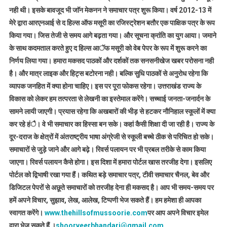
नही थी। इसके बावजूद भी जाॅन मेकनन ने समाचार पत्र शुरू किया। वर्ष 2012-13 में
मेरे द्वारा आरएनआई से द हिल्स ऑफ मसूरी का रजिस्ट्रेशन बतौर एक पाक्षिक पत्र के रूप
किया गया। जिस तेजी से समय आगे बढ़ता गया। और सूचना क्रांति का युग आया। जमाने
के साथ कदमताल करते हुए द हिल्स आॅफ मसूरी को वेब पेपर के रूप में शुरू करने का
निर्णय लिया गया। हमारा मकसद पाठकों और दर्शकों तक सनसनीखेज खबर परोसना नही
है। और मात्र लाइक और हिट्स बटोरना नही। बल्कि सुधि पाठकों से अनुरोध रहेगा कि
व्यापक जनहित में क्या होना चाहिए। इस पर पूरा फोकस रहेगा। उत्तराखंड राज्य के
विकास को लेकर हम तत्परता से लेखनी का इस्तेमाल करेंगे। सच्चाई जनता-जनार्दन के
सामने लायी जाएगी। प्रयास रहेगा कि अखबारों की भीड़ से हटकर नौनिहाल स्कूलों में क्या
कर रहे हंै। वे भी समाचार का हिस्सा बन सके। कहां कैसी शिक्षा दी जा रही है। राज्य के
दूर-दराज के क्षेत्रों में अंतराष्ट्रीय भाषा अंग्रेजी से स्कूली बच्चे ठीक से परिचित हो सके।
समाचारों से जुड़े जाने और आगे बढ़े। रिवर्स पलायन पर भी प्रबल तरीके से काम किया
जाएगा। रिवर्स पलायन कैसे होगा। इस दिशा में हमारा पोर्टल खास तरजीह देगा। इसलिए
पोर्टल को द्विभाषी रखा गया हैं। कथित बड़े समाचार पत्र, टीवी समाचार चैनल, बेव और
डिजिटल पेपरों से अछूते समाचारों को तरजीह देना ही मकसद है। आप भी समय-समय पर
हमें अपने विचार, सुझाव, लेख, आलेख, टिप्पणी भेज सकते हैं। हम हमेशा ही आपका
स्वागत करेंगे।
www.thehillsofmussoorie.com
पर आप अपने विचार इमेल
द्वारा भेज सकते हैं ।
shoorveerbhandari@gmail.com
,