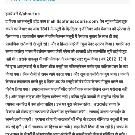
हमारे बारे में/about us
द हिल्स आफ मसूरी डाॅट काम thehillsofmussoorie.com वेब न्यूज पोर्टल शुरू
करने का विचार का जन्म 1841 में मसूरी के ब्रिट्रिश इंजीनियर जाॅन मेकनन की प्रेरणा से
लिया गया। तत्कालीन समय में जाॅन मेकनन मसूरी में पेयजल सुधार के साथ ही कई
सामाजिक सरोकारों से जुड़े रहे। और द हिल्स अंग्रेजी न्यूज पेपर प्रारंभ किया। यद्यपि उस
समय परतंत्र भारत में वर्तमान समय जैसी प्रेस की आजादी और तकनीकि सुविधाएं मौजूद
नही थी। इसके बावजूद भी जाॅन मेकनन ने समाचार पत्र शुरू किया। वर्ष 2012-13 में
मेरे द्वारा आरएनआई से द हिल्स ऑफ मसूरी का रजिस्ट्रेशन बतौर एक पाक्षिक पत्र के रूप
किया गया। जिस तेजी से समय आगे बढ़ता गया। और सूचना क्रांति का युग आया। जमाने
के साथ कदमताल करते हुए द हिल्स आॅफ मसूरी को वेब पेपर के रूप में शुरू करने का
निर्णय लिया गया। हमारा मकसद पाठकों और दर्शकों तक सनसनीखेज खबर परोसना नही
है। और मात्र लाइक और हिट्स बटोरना नही। बल्कि सुधि पाठकों से अनुरोध रहेगा कि
व्यापक जनहित में क्या होना चाहिए। इस पर पूरा फोकस रहेगा। उत्तराखंड राज्य के
विकास को लेकर हम तत्परता से लेखनी का इस्तेमाल करेंगे। सच्चाई जनता-जनार्दन के
सामने लायी जाएगी। प्रयास रहेगा कि अखबारों की भीड़ से हटकर नौनिहाल स्कूलों में क्या
कर रहे हंै। वे भी समाचार का हिस्सा बन सके। कहां कैसी शिक्षा दी जा रही है। राज्य के
दूर-दराज के क्षेत्रों में अंतराष्ट्रीय भाषा अंग्रेजी से स्कूली बच्चे ठीक से परिचित हो सके।