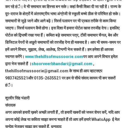
कर रहे हंै। वे भी समाचार का हिस्सा बन सके। कहां कैसी शिक्षा दी जा रही है। राज्य के
दूर-दराज के क्षेत्रों में अंतराष्ट्रीय भाषा अंग्रेजी से स्कूली बच्चे ठीक से परिचित हो सके।
समाचारों से जुड़े जाने और आगे बढ़े। रिवर्स पलायन पर भी प्रबल तरीके से काम किया
जाएगा। रिवर्स पलायन कैसे होगा। इस दिशा में हमारा पोर्टल खास तरजीह देगा। इसलिए
पोर्टल को द्विभाषी रखा गया हैं। कथित बड़े समाचार पत्र, टीवी समाचार चैनल, बेव और
डिजिटल पेपरों से अछूते समाचारों को तरजीह देना ही मकसद है। आप भी समय-समय पर
हमें अपने विचार, सुझाव, लेख, आलेख, टिप्पणी भेज सकते हैं। हम हमेशा ही आपका
स्वागत करेंगे।
www.thehillsofmussoorie.com
पर आप अपने विचार इमेल
द्वारा भेज सकते हैं ।
shoorveerbhandari@gmail.com
,
thehillsofmussoorie@gmail.com के साथ ही आप व्हाटसएप
9837425521
और 0135-2635521 पर हम से सीधे संवाद कायम भी कर सकतें
हंै।
शूरवीर सिंह भंडारी
संपादक
अगर आपको हमारी ख़बरे अच्छी लगती हैं , तो हमारी खबरों को जरूर शेयर करें, यदि आप
अपना कोई लेख या कविता साझा करना चाहते हैं तो आप हमें हमारे WhatsApp ई मेल
सन्देश भेजकर साझा कर सकते हैं.
धन्यवाद