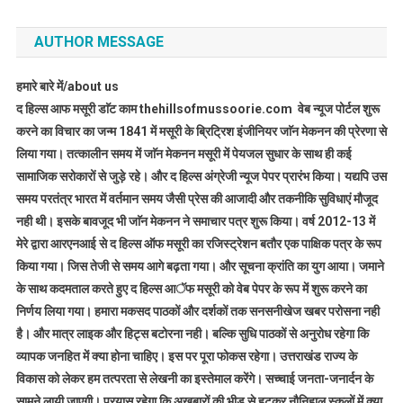
AUTHOR MESSAGE
हमारे बारे में/about us
द हिल्स आफ मसूरी डाॅट काम thehillsofmussoorie.com वेब न्यूज पोर्टल शुरू
करने का विचार का जन्म 1841 में मसूरी के ब्रिट्रिश इंजीनियर जाॅन मेकनन की प्रेरणा से
लिया गया। तत्कालीन समय में जाॅन मेकनन मसूरी में पेयजल सुधार के साथ ही कई
सामाजिक सरोकारों से जुड़े रहे। और द हिल्स अंग्रेजी न्यूज पेपर प्रारंभ किया। यद्यपि उस
समय परतंत्र भारत में वर्तमान समय जैसी प्रेस की आजादी और तकनीकि सुविधाएं मौजूद
नही थी। इसके बावजूद भी जाॅन मेकनन ने समाचार पत्र शुरू किया। वर्ष 2012-13 में
मेरे द्वारा आरएनआई से द हिल्स ऑफ मसूरी का रजिस्ट्रेशन बतौर एक पाक्षिक पत्र के रूप
किया गया। जिस तेजी से समय आगे बढ़ता गया। और सूचना क्रांति का युग आया। जमाने
के साथ कदमताल करते हुए द हिल्स आॅफ मसूरी को वेब पेपर के रूप में शुरू करने का
निर्णय लिया गया। हमारा मकसद पाठकों और दर्शकों तक सनसनीखेज खबर परोसना नही
है। और मात्र लाइक और हिट्स बटोरना नही। बल्कि सुधि पाठकों से अनुरोध रहेगा कि
व्यापक जनहित में क्या होना चाहिए। इस पर पूरा फोकस रहेगा। उत्तराखंड राज्य के
विकास को लेकर हम तत्परता से लेखनी का इस्तेमाल करेंगे। सच्चाई जनता-जनार्दन के
सामने लायी जाएगी। प्रयास रहेगा कि अखबारों की भीड़ से हटकर नौनिहाल स्कूलों में क्या