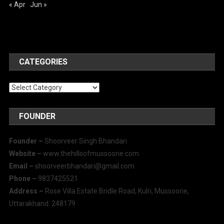
« Apr
Jun »
CATEGORIES
Categories
FOUNDER
Founder –
Shoorveer Singh Bhandari
Website –
www.thehillsofmussoorie.com
Email –
shoorveerbhandari@gmail.com
Phone –
9837425521
Address –
Rose Villa Estate Bridle Road, Kulri, Mussoorie,
Uttarakhand. 248179