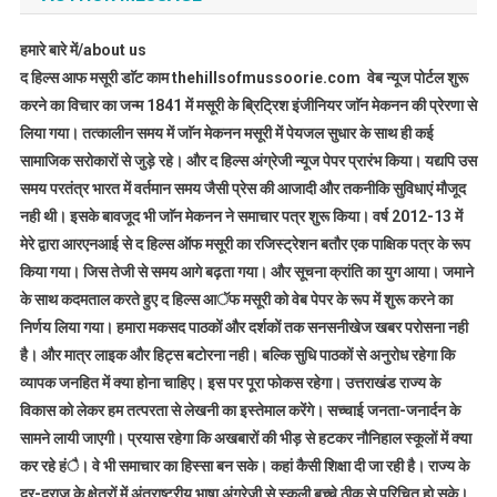
हमारे बारे में/about us
द हिल्स आफ मसूरी डाॅट काम thehillsofmussoorie.com वेब न्यूज पोर्टल शुरू
करने का विचार का जन्म 1841 में मसूरी के ब्रिट्रिश इंजीनियर जाॅन मेकनन की प्रेरणा से
लिया गया। तत्कालीन समय में जाॅन मेकनन मसूरी में पेयजल सुधार के साथ ही कई
सामाजिक सरोकारों से जुड़े रहे। और द हिल्स अंग्रेजी न्यूज पेपर प्रारंभ किया। यद्यपि उस
समय परतंत्र भारत में वर्तमान समय जैसी प्रेस की आजादी और तकनीकि सुविधाएं मौजूद
नही थी। इसके बावजूद भी जाॅन मेकनन ने समाचार पत्र शुरू किया। वर्ष 2012-13 में
मेरे द्वारा आरएनआई से द हिल्स ऑफ मसूरी का रजिस्ट्रेशन बतौर एक पाक्षिक पत्र के रूप
किया गया। जिस तेजी से समय आगे बढ़ता गया। और सूचना क्रांति का युग आया। जमाने
के साथ कदमताल करते हुए द हिल्स आॅफ मसूरी को वेब पेपर के रूप में शुरू करने का
निर्णय लिया गया। हमारा मकसद पाठकों और दर्शकों तक सनसनीखेज खबर परोसना नही
है। और मात्र लाइक और हिट्स बटोरना नही। बल्कि सुधि पाठकों से अनुरोध रहेगा कि
व्यापक जनहित में क्या होना चाहिए। इस पर पूरा फोकस रहेगा। उत्तराखंड राज्य के
विकास को लेकर हम तत्परता से लेखनी का इस्तेमाल करेंगे। सच्चाई जनता-जनार्दन के
सामने लायी जाएगी। प्रयास रहेगा कि अखबारों की भीड़ से हटकर नौनिहाल स्कूलों में क्या
कर रहे हंै। वे भी समाचार का हिस्सा बन सके। कहां कैसी शिक्षा दी जा रही है। राज्य के
दूर-दराज के क्षेत्रों में अंतराष्ट्रीय भाषा अंग्रेजी से स्कूली बच्चे ठीक से परिचित हो सके।