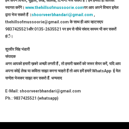
हमें अपने विचार, सुझाव, लेख, आलेख, टिप्पणी भेज सकते हैं। हम हमेशा ही आपका
स्वागत करेंगे।
www.thehillsofmussoorie.com
पर आप अपने विचार इमेल
द्वारा भेज सकते हैं ।
shoorveerbhandari@gmail.com
,
thehillsofmussoorie@gmail.com के साथ ही आप व्हाटसएप
9837425521
और 0135-2635521 पर हम से सीधे संवाद कायम भी कर सकतें
हंै।
शूरवीर सिंह भंडारी
संपादक
अगर आपको हमारी ख़बरे अच्छी लगती हैं , तो हमारी खबरों को जरूर शेयर करें, यदि आप
अपना कोई लेख या कविता साझा करना चाहते हैं तो आप हमें हमारे WhatsApp ई मेल
सन्देश भेजकर साझा कर सकते हैं.
धन्यवाद
E-Mail: shoorveerbhandari@gmail.com
Ph.: 9837425521 (whatsapp)