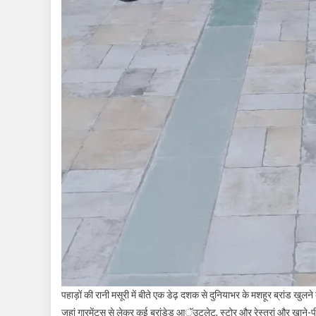
पहाड़ों की रानी मसूरी में बीते एक डेढ़ दशक से दुनियाभर के मशहूर ब्रांड खु
जहां गारमेंटस से लेकर कई ब्रांडेड आॅउटलेट, स्टोर और रेस्तरां और खाने-प