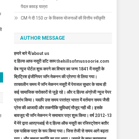
पैदल कावड़ यात्रा
े
CM ने दी 150 cr के विकास योजनाओं की वित्तीय स्वीकृति
सी
AUTHOR MESSAGE
हमारे बारे में/about us
द हिल्स आफ मसूरी डाॅट काम thehillsofmussoorie.com
वेब न्यूज पोर्टल शुरू करने का विचार का जन्म 1841 में मसूरी के
ब्रिट्रिश इंजीनियर जाॅन मेकनन की प्रेरणा से लिया गया।
तत्कालीन समय में जाॅन मेकनन मसूरी में पेयजल सुधार के साथ ही
कई सामाजिक सरोकारों से जुड़े रहे। और द हिल्स अंग्रेजी न्यूज पेपर
प्रारंभ किया। यद्यपि उस समय परतंत्र भारत में वर्तमान समय जैसी
प्रेस की आजादी और तकनीकि सुविधाएं मौजूद नही थी। इसके
बावजूद भी जाॅन मेकनन ने समाचार पत्र शुरू किया। वर्ष 2012-13
ा
में मेरे द्वारा आरएनआई से द हिल्स ऑफ मसूरी का रजिस्ट्रेशन बतौर
एक पाक्षिक पत्र के रूप किया गया। जिस तेजी से समय आगे बढ़ता
गया। और सूचना क्रांति का युग आया। जमाने के साथ कदमताल