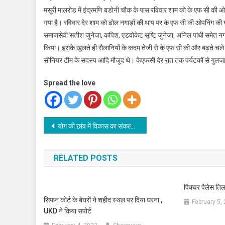
मसूरी मालरोड में इंद्रमणि बडोनी चौक के पास रविवार शाम को के एफ सी की 
गया है। रविवार देर शाम को ढोल नगाड़ों की थाप पर के एफ सी की ओपनिंग की 
समाजसेवी सतीश जुनेजा, कपिश, एडवोकेट सृष्टि जुनेजा, अनिल पांधी समेत नगर
किया। इसके खुलते ही सैलानियों के कदम तेजी से के एफ सी की और बढ़ते चले
सीनियर टीम के सदस्य आदि मौजूद थे। केएफसी देर रात तक पर्यटकों से गुलज
Spread the love
Post
योग की छांव में विकास का संकल्प, एमडीडीए सिटी फॉरेस्ट पार्क बना स्वास्थ्य और प्रकृति का महाकुंभ
navigation
RELATED POSTS
पिक्चर पैलेस तिल
सिफन कोर्ट के बेघरों ने शहीद स्थल पर दिया धरना ,
February 5,
UKD ने किया सपोर्ट