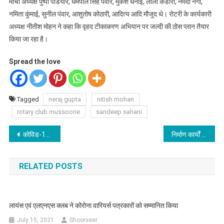
मोर्चा अध्यक्ष पुष्पा पडियार, धर्मपाल सिंह पंवार, मुकेश धनाई, लीला कंडारी, नर्मदा नेगी,
नमिता कुंमाई, सुनील पंवार, आशुतोष कोठारी, आदित्य आदि मौजूद थे। रोटरी के कार्यकारी
अध्यक्ष नीतीश मोहन ने कहा कि वृहद टीकाकरण अभियान पर जल्दी की ठोस प्लान तैयार
किया जा रहा है।
Spread the love
Tagged
neraj gupta
nitish mohan
rotary club mussoorie
sandeep sahani
Post
कोविड-19 टीकाकरण के 146 वें दिन तक देशभर में राज्यवार जानिए क्या है स्थिति, पूरी खबर पढने के लिए लिंक पर click करे
निर्माण कार्यों में लेटलतीफी से नाराज़ हुए विधानसभा अध्यक्ष
navigation
RELATED POSTS
लायंस एवं एलएनएस क्लब ने कोरोना वारियर्स पत्रकारों को सम्मानित किया
July 15, 2021
Shoorveer