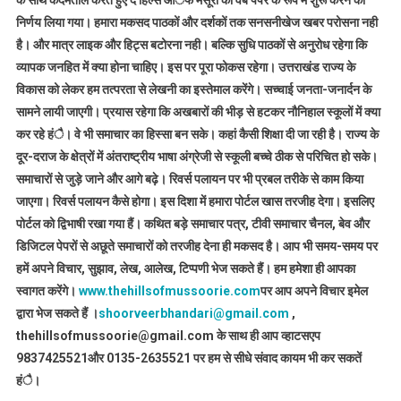
के साथ कदमताल करते हुए द हिल्स आॅफ मसूरी को वेब पेपर के रूप में शुरू करने का
निर्णय लिया गया। हमारा मकसद पाठकों और दर्शकों तक सनसनीखेज खबर परोसना नही
है। और मात्र लाइक और हिट्स बटोरना नही। बल्कि सुधि पाठकों से अनुरोध रहेगा कि
व्यापक जनहित में क्या होना चाहिए। इस पर पूरा फोकस रहेगा। उत्तराखंड राज्य के
विकास को लेकर हम तत्परता से लेखनी का इस्तेमाल करेंगे। सच्चाई जनता-जनार्दन के
सामने लायी जाएगी। प्रयास रहेगा कि अखबारों की भीड़ से हटकर नौनिहाल स्कूलों में क्या
कर रहे हंै। वे भी समाचार का हिस्सा बन सके। कहां कैसी शिक्षा दी जा रही है। राज्य के
दूर-दराज के क्षेत्रों में अंतराष्ट्रीय भाषा अंग्रेजी से स्कूली बच्चे ठीक से परिचित हो सके।
समाचारों से जुड़े जाने और आगे बढ़े। रिवर्स पलायन पर भी प्रबल तरीके से काम किया
जाएगा। रिवर्स पलायन कैसे होगा। इस दिशा में हमारा पोर्टल खास तरजीह देगा। इसलिए
पोर्टल को द्विभाषी रखा गया हैं। कथित बड़े समाचार पत्र, टीवी समाचार चैनल, बेव और
डिजिटल पेपरों से अछूते समाचारों को तरजीह देना ही मकसद है। आप भी समय-समय पर
हमें अपने विचार, सुझाव, लेख, आलेख, टिप्पणी भेज सकते हैं। हम हमेशा ही आपका
स्वागत करेंगे।
www.thehillsofmussoorie.com
पर आप अपने विचार इमेल
द्वारा भेज सकते हैं ।
shoorveerbhandari@gmail.com
,
thehillsofmussoorie@gmail.com के साथ ही आप व्हाटसएप
9837425521
और 0135-2635521 पर हम से सीधे संवाद कायम भी कर सकतें
हंै।