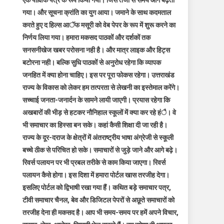
एक पाक्षिक पत्र के रूप किया गया। जिस तेजी से समय आगे बढ़ता
गया। और सूचना क्रांति का युग आया। जमाने के साथ कदमताल
करते हुए द हिल्स आॅफ मसूरी को वेब पेपर के रूप में शुरू करने का
निर्णय लिया गया। हमारा मकसद पाठकों और दर्शकों तक
सनसनीखेज खबर परोसना नही है। और मात्र लाइक और हिट्स
बटोरना नही। बल्कि सुधि पाठकों से अनुरोध रहेगा कि व्यापक
जनहित में क्या होना चाहिए। इस पर पूरा फोकस रहेगा। उत्तराखंड
राज्य के विकास को लेकर हम तत्परता से लेखनी का इस्तेमाल करेंगे।
सच्चाई जनता-जनार्दन के सामने लायी जाएगी। प्रयास रहेगा कि
अखबारों की भीड़ से हटकर नौनिहाल स्कूलों में क्या कर रहे हंै। वे
भी समाचार का हिस्सा बन सके। कहां कैसी शिक्षा दी जा रही है।
राज्य के दूर-दराज के क्षेत्रों में अंतराष्ट्रीय भाषा अंग्रेजी से स्कूली
बच्चे ठीक से परिचित हो सके। समाचारों से जुड़े जाने और आगे बढ़े।
रिवर्स पलायन पर भी प्रबल तरीके से काम किया जाएगा। रिवर्स
पलायन कैसे होगा। इस दिशा में हमारा पोर्टल खास तरजीह देगा।
इसलिए पोर्टल को द्विभाषी रखा गया हैं। कथित बड़े समाचार पत्र,
टीवी समाचार चैनल, बेव और डिजिटल पेपरों से अछूते समाचारों को
तरजीह देना ही मकसद है। आप भी समय-समय पर हमें अपने विचार,