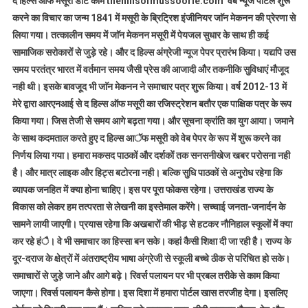
द हिल्स आफ मसूरी डाॅट काम thehillsofmussoorie.com वेब न्यूज पोर्टल शुरू
करने का विचार का जन्म 1841 में मसूरी के ब्रिट्रिश इंजीनियर जाॅन मेकनन की प्रेरणा से
लिया गया। तत्कालीन समय में जाॅन मेकनन मसूरी में पेयजल सुधार के साथ ही कई
सामाजिक सरोकारों से जुड़े रहे। और द हिल्स अंग्रेजी न्यूज पेपर प्रारंभ किया। यद्यपि उस
समय परतंत्र भारत में वर्तमान समय जैसी प्रेस की आजादी और तकनीकि सुविधाएं मौजूद
नही थी। इसके बावजूद भी जाॅन मेकनन ने समाचार पत्र शुरू किया। वर्ष 2012-13 में
मेरे द्वारा आरएनआई से द हिल्स ऑफ मसूरी का रजिस्ट्रेशन बतौर एक पाक्षिक पत्र के रूप
किया गया। जिस तेजी से समय आगे बढ़ता गया। और सूचना क्रांति का युग आया। जमाने
के साथ कदमताल करते हुए द हिल्स आॅफ मसूरी को वेब पेपर के रूप में शुरू करने का
निर्णय लिया गया। हमारा मकसद पाठकों और दर्शकों तक सनसनीखेज खबर परोसना नही
है। और मात्र लाइक और हिट्स बटोरना नही। बल्कि सुधि पाठकों से अनुरोध रहेगा कि
व्यापक जनहित में क्या होना चाहिए। इस पर पूरा फोकस रहेगा। उत्तराखंड राज्य के
विकास को लेकर हम तत्परता से लेखनी का इस्तेमाल करेंगे। सच्चाई जनता-जनार्दन के
सामने लायी जाएगी। प्रयास रहेगा कि अखबारों की भीड़ से हटकर नौनिहाल स्कूलों में क्या
कर रहे हंै। वे भी समाचार का हिस्सा बन सके। कहां कैसी शिक्षा दी जा रही है। राज्य के
दूर-दराज के क्षेत्रों में अंतराष्ट्रीय भाषा अंग्रेजी से स्कूली बच्चे ठीक से परिचित हो सके।
समाचारों से जुड़े जाने और आगे बढ़े। रिवर्स पलायन पर भी प्रबल तरीके से काम किया
जाएगा। रिवर्स पलायन कैसे होगा। इस दिशा में हमारा पोर्टल खास तरजीह देगा। इसलिए