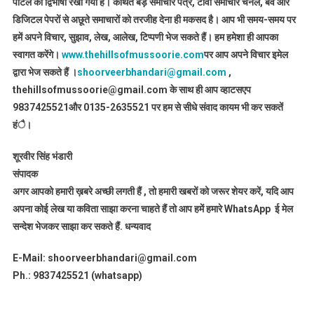
पोर्टल को द्विभाषी रखा गया हैं। कथित बड़े समाचार पत्र, टीवी समाचार चैनल, बेव और
डिजिटल पेपरों से अछूते समाचारों को तरजीह देना ही मकसद है। आप भी समय-समय पर
हमें अपने विचार, सुझाव, लेख, आलेख, टिप्पणी भेज सकते हैं। हम हमेशा ही आपका
स्वागत करेंगे।
www.thehillsofmussoorie.com
पर आप अपने विचार इमेल
द्वारा भेज सकते हैं ।
shoorveerbhandari@gmail.com
,
thehillsofmussoorie@gmail.com के साथ ही आप व्हाटसएप
9837425521
और 0135-2635521 पर हम से सीधे संवाद कायम भी कर सकतें
हंै।
शूरवीर सिंह भंडारी
संपादक
अगर आपको हमारी ख़बरे अच्छी लगती हैं , तो हमारी खबरों को जरूर शेयर करें, यदि आप
अपना कोई लेख या कविता साझा करना चाहते हैं तो आप हमें हमारे WhatsApp ई मेल
सन्देश भेजकर साझा कर सकते हैं.
धन्यवाद
E-Mail: shoorveerbhandari@gmail.com
Ph.: 9837425521 (whatsapp)