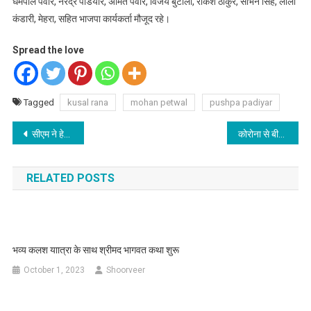
धर्मपाल पंवार, नरेद्र पडियार, अमित पंवार, विजय बुटोला, राकेश ठाकुर, सोभन सिंह, लीला
कंडारी, मेहरा, सहित भाजपा कार्यकर्ता मौजूद रहे।
Spread the love
Tagged
kusal rana
mohan petwal
pushpa padiyar
Post
सीएम ने हेल्पलाइन एल्डरलाईन 14567 का उत्तराखण्ड में शुभारंभ किया
कोरोना से बीते 24 घंटे में सबसे कम मौत , 118 मिले नए मरीज, 250 हुए स्वस्थ
navigation
RELATED POSTS
भव्य कलश याात्रा के साथ श्रीमद भागवत कथा शुरू
October 1, 2023
Shoorveer