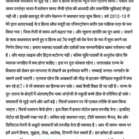
सामाजिक सरोकारों से जुड़े रहे। और द हिल्स अंग्रेजी न्यूज पेपर प्रारंभ किया। यद्यपि उस
समय परतंत्र भारत में वर्तमान समय जैसी प्रेस की आजादी और तकनीकि सुविधाएं मौजूद
नही थी। इसके बावजूद भी जाॅन मेकनन ने समाचार पत्र शुरू किया। वर्ष 2012-13 में
मेरे द्वारा आरएनआई से द हिल्स ऑफ मसूरी का रजिस्ट्रेशन बतौर एक पाक्षिक पत्र के रूप
किया गया। जिस तेजी से समय आगे बढ़ता गया। और सूचना क्रांति का युग आया। जमाने
के साथ कदमताल करते हुए द हिल्स आॅफ मसूरी को वेब पेपर के रूप में शुरू करने का
निर्णय लिया गया। हमारा मकसद पाठकों और दर्शकों तक सनसनीखेज खबर परोसना नही
है। और मात्र लाइक और हिट्स बटोरना नही। बल्कि सुधि पाठकों से अनुरोध रहेगा कि
व्यापक जनहित में क्या होना चाहिए। इस पर पूरा फोकस रहेगा। उत्तराखंड राज्य के
विकास को लेकर हम तत्परता से लेखनी का इस्तेमाल करेंगे। सच्चाई जनता-जनार्दन के
सामने लायी जाएगी। प्रयास रहेगा कि अखबारों की भीड़ से हटकर नौनिहाल स्कूलों में क्या
कर रहे हंै। वे भी समाचार का हिस्सा बन सके। कहां कैसी शिक्षा दी जा रही है। राज्य के
दूर-दराज के क्षेत्रों में अंतराष्ट्रीय भाषा अंग्रेजी से स्कूली बच्चे ठीक से परिचित हो सके।
समाचारों से जुड़े जाने और आगे बढ़े। रिवर्स पलायन पर भी प्रबल तरीके से काम किया
जाएगा। रिवर्स पलायन कैसे होगा। इस दिशा में हमारा पोर्टल खास तरजीह देगा। इसलिए
पोर्टल को द्विभाषी रखा गया हैं। कथित बड़े समाचार पत्र, टीवी समाचार चैनल, बेव और
डिजिटल पेपरों से अछूते समाचारों को तरजीह देना ही मकसद है। आप भी समय-समय पर
हमें अपने विचार, सुझाव, लेख, आलेख, टिप्पणी भेज सकते हैं। हम हमेशा ही आपका