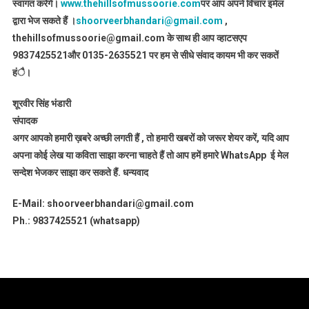
स्वागत करेंगे।
www.thehillsofmussoorie.com
पर आप अपने विचार इमेल
द्वारा भेज सकते हैं ।
shoorveerbhandari@gmail.com
,
thehillsofmussoorie@gmail.com के साथ ही आप व्हाटसएप
9837425521
और 0135-2635521 पर हम से सीधे संवाद कायम भी कर सकतें
हंै।
शूरवीर सिंह भंडारी
संपादक
अगर आपको हमारी ख़बरे अच्छी लगती हैं , तो हमारी खबरों को जरूर शेयर करें, यदि आप
अपना कोई लेख या कविता साझा करना चाहते हैं तो आप हमें हमारे WhatsApp ई मेल
सन्देश भेजकर साझा कर सकते हैं.
धन्यवाद
E-Mail: shoorveerbhandari@gmail.com
Ph.: 9837425521 (whatsapp)