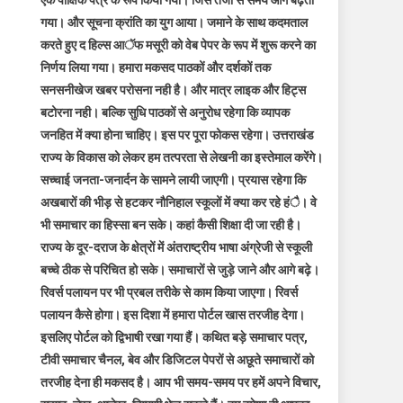
एक पाक्षिक पत्र के रूप किया गया। जिस तेजी से समय आगे बढ़ता
गया। और सूचना क्रांति का युग आया। जमाने के साथ कदमताल
करते हुए द हिल्स आॅफ मसूरी को वेब पेपर के रूप में शुरू करने का
निर्णय लिया गया। हमारा मकसद पाठकों और दर्शकों तक
सनसनीखेज खबर परोसना नही है। और मात्र लाइक और हिट्स
बटोरना नही। बल्कि सुधि पाठकों से अनुरोध रहेगा कि व्यापक
जनहित में क्या होना चाहिए। इस पर पूरा फोकस रहेगा। उत्तराखंड
राज्य के विकास को लेकर हम तत्परता से लेखनी का इस्तेमाल करेंगे।
सच्चाई जनता-जनार्दन के सामने लायी जाएगी। प्रयास रहेगा कि
अखबारों की भीड़ से हटकर नौनिहाल स्कूलों में क्या कर रहे हंै। वे
भी समाचार का हिस्सा बन सके। कहां कैसी शिक्षा दी जा रही है।
राज्य के दूर-दराज के क्षेत्रों में अंतराष्ट्रीय भाषा अंग्रेजी से स्कूली
बच्चे ठीक से परिचित हो सके। समाचारों से जुड़े जाने और आगे बढ़े।
रिवर्स पलायन पर भी प्रबल तरीके से काम किया जाएगा। रिवर्स
पलायन कैसे होगा। इस दिशा में हमारा पोर्टल खास तरजीह देगा।
इसलिए पोर्टल को द्विभाषी रखा गया हैं। कथित बड़े समाचार पत्र,
टीवी समाचार चैनल, बेव और डिजिटल पेपरों से अछूते समाचारों को
तरजीह देना ही मकसद है। आप भी समय-समय पर हमें अपने विचार,