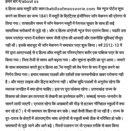
हमारे बारे में/about us
द हिल्स आफ मसूरी डाॅट काम thehillsofmussoorie.com वेब न्यूज पोर्टल शुरू
करने का विचार का जन्म 1841 में मसूरी के ब्रिट्रिश इंजीनियर जाॅन मेकनन की प्रेरणा से
लिया गया। तत्कालीन समय में जाॅन मेकनन मसूरी में पेयजल सुधार के साथ ही कई
सामाजिक सरोकारों से जुड़े रहे। और द हिल्स अंग्रेजी न्यूज पेपर प्रारंभ किया। यद्यपि उस
समय परतंत्र भारत में वर्तमान समय जैसी प्रेस की आजादी और तकनीकि सुविधाएं मौजूद
नही थी। इसके बावजूद भी जाॅन मेकनन ने समाचार पत्र शुरू किया। वर्ष 2012-13 में
मेरे द्वारा आरएनआई से द हिल्स ऑफ मसूरी का रजिस्ट्रेशन बतौर एक पाक्षिक पत्र के रूप
किया गया। जिस तेजी से समय आगे बढ़ता गया। और सूचना क्रांति का युग आया। जमाने
के साथ कदमताल करते हुए द हिल्स आॅफ मसूरी को वेब पेपर के रूप में शुरू करने का
निर्णय लिया गया। हमारा मकसद पाठकों और दर्शकों तक सनसनीखेज खबर परोसना नही
है। और मात्र लाइक और हिट्स बटोरना नही। बल्कि सुधि पाठकों से अनुरोध रहेगा कि
व्यापक जनहित में क्या होना चाहिए। इस पर पूरा फोकस रहेगा। उत्तराखंड राज्य के
विकास को लेकर हम तत्परता से लेखनी का इस्तेमाल करेंगे। सच्चाई जनता-जनार्दन के
सामने लायी जाएगी। प्रयास रहेगा कि अखबारों की भीड़ से हटकर नौनिहाल स्कूलों में क्या
कर रहे हंै। वे भी समाचार का हिस्सा बन सके। कहां कैसी शिक्षा दी जा रही है। राज्य के
दूर-दराज के क्षेत्रों में अंतराष्ट्रीय भाषा अंग्रेजी से स्कूली बच्चे ठीक से परिचित हो सके।
समाचारों से जुड़े जाने और आगे बढ़े। रिवर्स पलायन पर भी प्रबल तरीके से काम किया