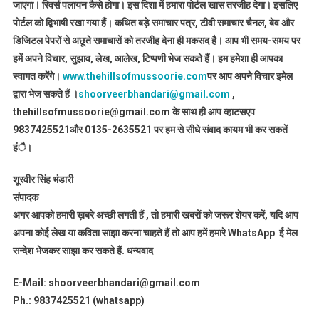
जाएगा। रिवर्स पलायन कैसे होगा। इस दिशा में हमारा पोर्टल खास तरजीह देगा। इसलिए
पोर्टल को द्विभाषी रखा गया हैं। कथित बड़े समाचार पत्र, टीवी समाचार चैनल, बेव और
डिजिटल पेपरों से अछूते समाचारों को तरजीह देना ही मकसद है। आप भी समय-समय पर
हमें अपने विचार, सुझाव, लेख, आलेख, टिप्पणी भेज सकते हैं। हम हमेशा ही आपका
स्वागत करेंगे।
www.thehillsofmussoorie.com
पर आप अपने विचार इमेल
द्वारा भेज सकते हैं ।
shoorveerbhandari@gmail.com
,
thehillsofmussoorie@gmail.com के साथ ही आप व्हाटसएप
9837425521
और 0135-2635521 पर हम से सीधे संवाद कायम भी कर सकतें
हंै।
शूरवीर सिंह भंडारी
संपादक
अगर आपको हमारी ख़बरे अच्छी लगती हैं , तो हमारी खबरों को जरूर शेयर करें, यदि आप
अपना कोई लेख या कविता साझा करना चाहते हैं तो आप हमें हमारे WhatsApp ई मेल
सन्देश भेजकर साझा कर सकते हैं.
धन्यवाद
E-Mail: shoorveerbhandari@gmail.com
Ph.: 9837425521 (whatsapp)