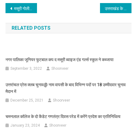
Post
मसूरी गोलीकांड की 27वीं बरसी@नम आंखों से परिजनों ने शहीदों को दी श्रद्धांजलि , मुख्यमंत्री समेत सैकड़ों आंदोलनकारियो ने पुष्पांजलि अर्पित की
उत्तराखंड के सरोकारों से जुड़ी पंच ज्ञान सूत्र पुस्तक का विमोचन
navigation
RELATED POSTS
नगर पालिका जूनियर फुटबाल कप द मसूरी ब्वाइज एंड गर्ल्स स्कूल ने कब्जाया
September 3, 2022
Shoorveer
उत्तरांचल प्रेस क्लब चुनाव@ नाम वापसी के बाद विभिन्न पदों पर 18 उम्मीदवार चुनाव
मैदान में
December 25, 2021
Shoorveer
चमनलाल कॉलेज के दो कैडेट गणतंत्र दिवस परेड में करेंगे प्रदेश का प्रतिनिधित्व
January 23, 2024
Shoorveer