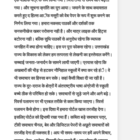
एक पाक्षिक पत्र के रूप किया गया। जिस तेजी से समय आगे बढ़ता
गया। और सूचना क्रांति का युग आया। जमाने के साथ कदमताल
करते हुए द हिल्स आॅफ मसूरी को वेब पेपर के रूप में शुरू करने का
निर्णय लिया गया। हमारा मकसद पाठकों और दर्शकों तक
सनसनीखेज खबर परोसना नही है। और मात्र लाइक और हिट्स
बटोरना नही। बल्कि सुधि पाठकों से अनुरोध रहेगा कि व्यापक
जनहित में क्या होना चाहिए। इस पर पूरा फोकस रहेगा। उत्तराखंड
राज्य के विकास को लेकर हम तत्परता से लेखनी का इस्तेमाल करेंगे।
सच्चाई जनता-जनार्दन के सामने लायी जाएगी। प्रयास रहेगा कि
अखबारों की भीड़ से हटकर नौनिहाल स्कूलों में क्या कर रहे हंै। वे
भी समाचार का हिस्सा बन सके। कहां कैसी शिक्षा दी जा रही है।
राज्य के दूर-दराज के क्षेत्रों में अंतराष्ट्रीय भाषा अंग्रेजी से स्कूली
बच्चे ठीक से परिचित हो सके। समाचारों से जुड़े जाने और आगे बढ़े।
रिवर्स पलायन पर भी प्रबल तरीके से काम किया जाएगा। रिवर्स
पलायन कैसे होगा। इस दिशा में हमारा पोर्टल खास तरजीह देगा।
इसलिए पोर्टल को द्विभाषी रखा गया हैं। कथित बड़े समाचार पत्र,
टीवी समाचार चैनल, बेव और डिजिटल पेपरों से अछूते समाचारों को
तरजीह देना ही मकसद है। आप भी समय-समय पर हमें अपने विचार,