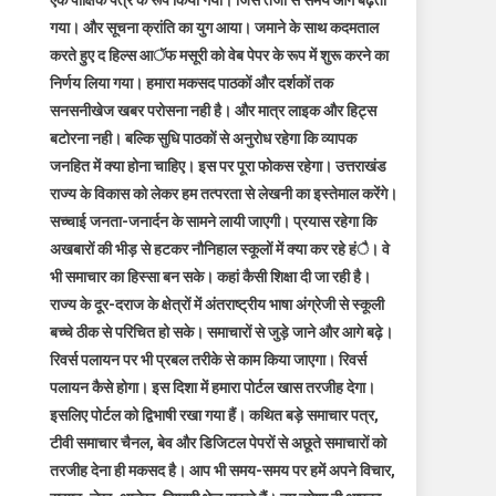
एक पाक्षिक पत्र के रूप किया गया। जिस तेजी से समय आगे बढ़ता
गया। और सूचना क्रांति का युग आया। जमाने के साथ कदमताल
करते हुए द हिल्स आॅफ मसूरी को वेब पेपर के रूप में शुरू करने का
निर्णय लिया गया। हमारा मकसद पाठकों और दर्शकों तक
सनसनीखेज खबर परोसना नही है। और मात्र लाइक और हिट्स
बटोरना नही। बल्कि सुधि पाठकों से अनुरोध रहेगा कि व्यापक
जनहित में क्या होना चाहिए। इस पर पूरा फोकस रहेगा। उत्तराखंड
राज्य के विकास को लेकर हम तत्परता से लेखनी का इस्तेमाल करेंगे।
सच्चाई जनता-जनार्दन के सामने लायी जाएगी। प्रयास रहेगा कि
अखबारों की भीड़ से हटकर नौनिहाल स्कूलों में क्या कर रहे हंै। वे
भी समाचार का हिस्सा बन सके। कहां कैसी शिक्षा दी जा रही है।
राज्य के दूर-दराज के क्षेत्रों में अंतराष्ट्रीय भाषा अंग्रेजी से स्कूली
बच्चे ठीक से परिचित हो सके। समाचारों से जुड़े जाने और आगे बढ़े।
रिवर्स पलायन पर भी प्रबल तरीके से काम किया जाएगा। रिवर्स
पलायन कैसे होगा। इस दिशा में हमारा पोर्टल खास तरजीह देगा।
इसलिए पोर्टल को द्विभाषी रखा गया हैं। कथित बड़े समाचार पत्र,
टीवी समाचार चैनल, बेव और डिजिटल पेपरों से अछूते समाचारों को
तरजीह देना ही मकसद है। आप भी समय-समय पर हमें अपने विचार,