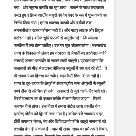
एक पाक्षिक पत्र के रूप किया गया। जिस तेजी से समय आगे बढ़ता
गया। और सूचना क्रांति का युग आया। जमाने के साथ कदमताल
करते हुए द हिल्स आॅफ मसूरी को वेब पेपर के रूप में शुरू करने का
निर्णय लिया गया। हमारा मकसद पाठकों और दर्शकों तक
सनसनीखेज खबर परोसना नही है। और मात्र लाइक और हिट्स
बटोरना नही। बल्कि सुधि पाठकों से अनुरोध रहेगा कि व्यापक
जनहित में क्या होना चाहिए। इस पर पूरा फोकस रहेगा। उत्तराखंड
राज्य के विकास को लेकर हम तत्परता से लेखनी का इस्तेमाल करेंगे।
सच्चाई जनता-जनार्दन के सामने लायी जाएगी। प्रयास रहेगा कि
अखबारों की भीड़ से हटकर नौनिहाल स्कूलों में क्या कर रहे हंै। वे
भी समाचार का हिस्सा बन सके। कहां कैसी शिक्षा दी जा रही है।
राज्य के दूर-दराज के क्षेत्रों में अंतराष्ट्रीय भाषा अंग्रेजी से स्कूली
बच्चे ठीक से परिचित हो सके। समाचारों से जुड़े जाने और आगे बढ़े।
रिवर्स पलायन पर भी प्रबल तरीके से काम किया जाएगा। रिवर्स
पलायन कैसे होगा। इस दिशा में हमारा पोर्टल खास तरजीह देगा।
इसलिए पोर्टल को द्विभाषी रखा गया हैं। कथित बड़े समाचार पत्र,
टीवी समाचार चैनल, बेव और डिजिटल पेपरों से अछूते समाचारों को
तरजीह देना ही मकसद है। आप भी समय-समय पर हमें अपने विचार,