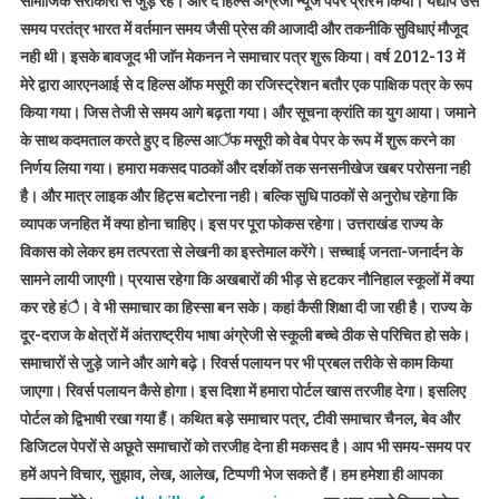
सामाजिक सरोकारों से जुड़े रहे। और द हिल्स अंग्रेजी न्यूज पेपर प्रारंभ किया। यद्यपि उस
समय परतंत्र भारत में वर्तमान समय जैसी प्रेस की आजादी और तकनीकि सुविधाएं मौजूद
नही थी। इसके बावजूद भी जाॅन मेकनन ने समाचार पत्र शुरू किया। वर्ष 2012-13 में
मेरे द्वारा आरएनआई से द हिल्स ऑफ मसूरी का रजिस्ट्रेशन बतौर एक पाक्षिक पत्र के रूप
किया गया। जिस तेजी से समय आगे बढ़ता गया। और सूचना क्रांति का युग आया। जमाने
के साथ कदमताल करते हुए द हिल्स आॅफ मसूरी को वेब पेपर के रूप में शुरू करने का
निर्णय लिया गया। हमारा मकसद पाठकों और दर्शकों तक सनसनीखेज खबर परोसना नही
है। और मात्र लाइक और हिट्स बटोरना नही। बल्कि सुधि पाठकों से अनुरोध रहेगा कि
व्यापक जनहित में क्या होना चाहिए। इस पर पूरा फोकस रहेगा। उत्तराखंड राज्य के
विकास को लेकर हम तत्परता से लेखनी का इस्तेमाल करेंगे। सच्चाई जनता-जनार्दन के
सामने लायी जाएगी। प्रयास रहेगा कि अखबारों की भीड़ से हटकर नौनिहाल स्कूलों में क्या
कर रहे हंै। वे भी समाचार का हिस्सा बन सके। कहां कैसी शिक्षा दी जा रही है। राज्य के
दूर-दराज के क्षेत्रों में अंतराष्ट्रीय भाषा अंग्रेजी से स्कूली बच्चे ठीक से परिचित हो सके।
समाचारों से जुड़े जाने और आगे बढ़े। रिवर्स पलायन पर भी प्रबल तरीके से काम किया
जाएगा। रिवर्स पलायन कैसे होगा। इस दिशा में हमारा पोर्टल खास तरजीह देगा। इसलिए
पोर्टल को द्विभाषी रखा गया हैं। कथित बड़े समाचार पत्र, टीवी समाचार चैनल, बेव और
डिजिटल पेपरों से अछूते समाचारों को तरजीह देना ही मकसद है। आप भी समय-समय पर
हमें अपने विचार, सुझाव, लेख, आलेख, टिप्पणी भेज सकते हैं। हम हमेशा ही आपका