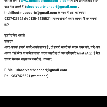
स्वागत करेंगे।
www.thehillsofmussoorie.com
पर आप अपने विचार इमेल
द्वारा भेज सकते हैं ।
shoorveerbhandari@gmail.com
,
thehillsofmussoorie@gmail.com के साथ ही आप व्हाटसएप
9837425521
और 0135-2635521 पर हम से सीधे संवाद कायम भी कर सकतें
हंै।
शूरवीर सिंह भंडारी
संपादक
अगर आपको हमारी ख़बरे अच्छी लगती हैं , तो हमारी खबरों को जरूर शेयर करें, यदि आप
अपना कोई लेख या कविता साझा करना चाहते हैं तो आप हमें हमारे WhatsApp ई मेल
सन्देश भेजकर साझा कर सकते हैं.
धन्यवाद
E-Mail: shoorveerbhandari@gmail.com
Ph.: 9837425521 (whatsapp)