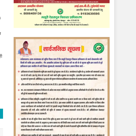
ि
न
ही