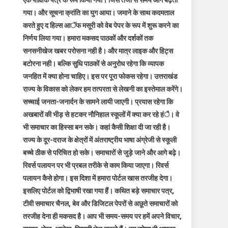
एक पाक्षिक पत्र के रूप किया गया। जिस तेजी से समय आगे बढ़ता
गया। और सूचना क्रांति का युग आया। जमाने के साथ कदमताल
करते हुए द हिल्स आॅफ मसूरी को वेब पेपर के रूप में शुरू करने का
निर्णय लिया गया। हमारा मकसद पाठकों और दर्शकों तक
सनसनीखेज खबर परोसना नही है। और मात्र लाइक और हिट्स
बटोरना नही। बल्कि सुधि पाठकों से अनुरोध रहेगा कि व्यापक
जनहित में क्या होना चाहिए। इस पर पूरा फोकस रहेगा। उत्तराखंड
राज्य के विकास को लेकर हम तत्परता से लेखनी का इस्तेमाल करेंगे।
सच्चाई जनता-जनार्दन के सामने लायी जाएगी। प्रयास रहेगा कि
अखबारों की भीड़ से हटकर नौनिहाल स्कूलों में क्या कर रहे हंै। वे
भी समाचार का हिस्सा बन सके। कहां कैसी शिक्षा दी जा रही है।
राज्य के दूर-दराज के क्षेत्रों में अंतराष्ट्रीय भाषा अंग्रेजी से स्कूली
बच्चे ठीक से परिचित हो सके। समाचारों से जुड़े जाने और आगे बढ़े।
रिवर्स पलायन पर भी प्रबल तरीके से काम किया जाएगा। रिवर्स
पलायन कैसे होगा। इस दिशा में हमारा पोर्टल खास तरजीह देगा।
इसलिए पोर्टल को द्विभाषी रखा गया हैं। कथित बड़े समाचार पत्र,
टीवी समाचार चैनल, बेव और डिजिटल पेपरों से अछूते समाचारों को
तरजीह देना ही मकसद है। आप भी समय-समय पर हमें अपने विचार,