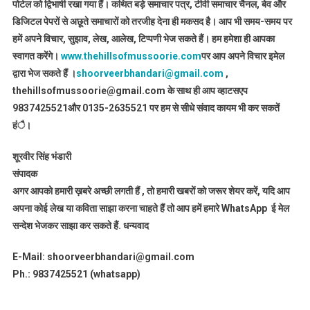
पोर्टल को द्विभाषी रखा गया हैं। कथित बड़े समाचार पत्र, टीवी समाचार चैनल, बेव और
डिजिटल पेपरों से अछूते समाचारों को तरजीह देना ही मकसद है। आप भी समय-समय पर
हमें अपने विचार, सुझाव, लेख, आलेख, टिप्पणी भेज सकते हैं। हम हमेशा ही आपका
स्वागत करेंगे।
www.thehillsofmussoorie.com
पर आप अपने विचार इमेल
द्वारा भेज सकते हैं ।
shoorveerbhandari@gmail.com
,
thehillsofmussoorie@gmail.com के साथ ही आप व्हाटसएप
9837425521
और 0135-2635521 पर हम से सीधे संवाद कायम भी कर सकतें
हंै।
शूरवीर सिंह भंडारी
संपादक
अगर आपको हमारी ख़बरे अच्छी लगती हैं , तो हमारी खबरों को जरूर शेयर करें, यदि आप
अपना कोई लेख या कविता साझा करना चाहते हैं तो आप हमें हमारे WhatsApp ई मेल
सन्देश भेजकर साझा कर सकते हैं.
धन्यवाद
E-Mail: shoorveerbhandari@gmail.com
Ph.: 9837425521 (whatsapp)