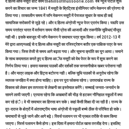
द हिल्स आफ मसूरी डाॅट काम thehillsofmussoorie.com वेब न्यूज पोर्टल शुरू
करने का विचार का जन्म 1841 में मसूरी के ब्रिट्रिश इंजीनियर जाॅन मेकनन की प्रेरणा से
लिया गया। तत्कालीन समय में जाॅन मेकनन मसूरी में पेयजल सुधार के साथ ही कई
सामाजिक सरोकारों से जुड़े रहे। और द हिल्स अंग्रेजी न्यूज पेपर प्रारंभ किया। यद्यपि उस
समय परतंत्र भारत में वर्तमान समय जैसी प्रेस की आजादी और तकनीकि सुविधाएं मौजूद
नही थी। इसके बावजूद भी जाॅन मेकनन ने समाचार पत्र शुरू किया। वर्ष 2012-13 में
मेरे द्वारा आरएनआई से द हिल्स ऑफ मसूरी का रजिस्ट्रेशन बतौर एक पाक्षिक पत्र के रूप
किया गया। जिस तेजी से समय आगे बढ़ता गया। और सूचना क्रांति का युग आया। जमाने
के साथ कदमताल करते हुए द हिल्स आॅफ मसूरी को वेब पेपर के रूप में शुरू करने का
निर्णय लिया गया। हमारा मकसद पाठकों और दर्शकों तक सनसनीखेज खबर परोसना नही
है। और मात्र लाइक और हिट्स बटोरना नही। बल्कि सुधि पाठकों से अनुरोध रहेगा कि
व्यापक जनहित में क्या होना चाहिए। इस पर पूरा फोकस रहेगा। उत्तराखंड राज्य के
विकास को लेकर हम तत्परता से लेखनी का इस्तेमाल करेंगे। सच्चाई जनता-जनार्दन के
सामने लायी जाएगी। प्रयास रहेगा कि अखबारों की भीड़ से हटकर नौनिहाल स्कूलों में क्या
कर रहे हंै। वे भी समाचार का हिस्सा बन सके। कहां कैसी शिक्षा दी जा रही है। राज्य के
दूर-दराज के क्षेत्रों में अंतराष्ट्रीय भाषा अंग्रेजी से स्कूली बच्चे ठीक से परिचित हो सके।
समाचारों से जुड़े जाने और आगे बढ़े। रिवर्स पलायन पर भी प्रबल तरीके से काम किया
जाएगा। रिवर्स पलायन कैसे होगा। इस दिशा में हमारा पोर्टल खास तरजीह देगा। इसलिए